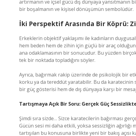
artırmanın ve içsel gücü dış dünyaya yansıtmanın bi
bir boşalmanın ve kişisel dönüşümün sembolüdür.
İki Perspektif Arasında Bir Köprü: 
Erkeklerin objektif yaklaşımı ile kadınların duygu
hem beden hem de zihin için güçlü bir araç olduğunu 
ana odaklamasının bir sonucudur. Bu yüzden birçok k
tek bir noktada topladığını söyler.
Ayrıca, bağırmak rakip üzerinde de psikolojik bir etki
korku ya da tereddüt yaratabilir. Bu da karatecinin 
bir güç gösterisi hem de dış dünyaya karşı bir mesaj
Tartışmaya Açık Bir Soru: Gerçek Güç Sessizlik
Şimdi sıra sizde… Sizce karatecilerin bağırması gerçe
Gücün sesi mi daha etkili, yoksa sessizliğin ağırlığı 
tartışılan bu konusuna birlikte yeni bir bakış açısı ka