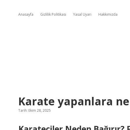
Anasayfa
Gizlilik Politikası
Yasal Uyarı
Hakkımızda
Karate yapanlara ne
Tarih: Ekim 28, 2025
Karateciler Neden Bağırır? F