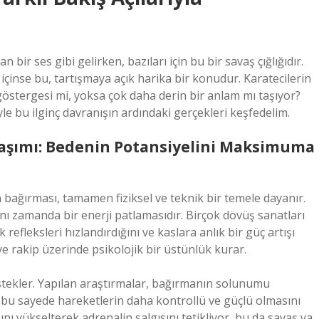
n bir ses gibi gelirken, bazıları için bu bir savaş çığlığıdır.
 içinse bu, tartışmaya açık harika bir konudur. Karatecilerin
göstergesi mi, yoksa çok daha derin bir anlam mı taşıyor?
le bu ilginç davranışın ardındaki gerçekleri keşfedelim.
klaşımı: Bedenin Potansiyelini Maksimuma
n bağırması, tamamen fiziksel ve teknik bir temele dayanır.
 aynı zamanda bir enerji patlamasıdır. Birçok dövüş sanatları
efleksleri hızlandırdığını ve kaslara anlık bir güç artışı
 ve rakip üzerinde psikolojik bir üstünlük kurar.
destekler. Yapılan araştırmalar, bağırmanın solunumu
e bu sayede hareketlerin daha kontrollü ve güçlü olmasını
ını yükselterek adrenalin salgısını tetikliyor, bu da savaş ya