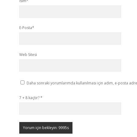
İsim*
E-Posta*
Web Sitesi
Daha sonraki yorumlarımda kullanılması için adım, e-posta adres
7 + 8 kaçtır?
*