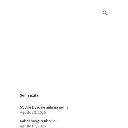
Sidebar
Son Yazılar
betexper güncel
SQL’de DESC ne anlama gelir ?
Ağustos 8, 2026
Kabak hangi renk olur ?
Ağustos 7, 2026