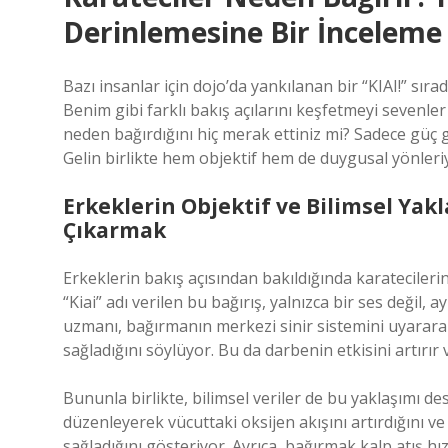
Derinlemesine Bir İnceleme
Bazı insanlar için dojo’da yankılanan bir “KIAI!” sırada
Benim gibi farklı bakış açılarını keşfetmeyi sevenler
neden bağırdığını hiç merak ettiniz mi? Sadece güç 
Gelin birlikte hem objektif hem de duygusal yönleriy
Erkeklerin Objektif ve Bilimsel Ya
Çıkarmak
Erkeklerin bakış açısından bakıldığında karatecileri
“Kiai” adı verilen bu bağırış, yalnızca bir ses değil,
uzmanı, bağırmanın merkezi sinir sistemini uyararak r
sağladığını söylüyor. Bu da darbenin etkisini artırır
Bununla birlikte, bilimsel veriler de bu yaklaşımı 
düzenleyerek vücuttaki oksijen akışını artırdığını v
sağladığını gösteriyor. Ayrıca, bağırmak kalp atış hız