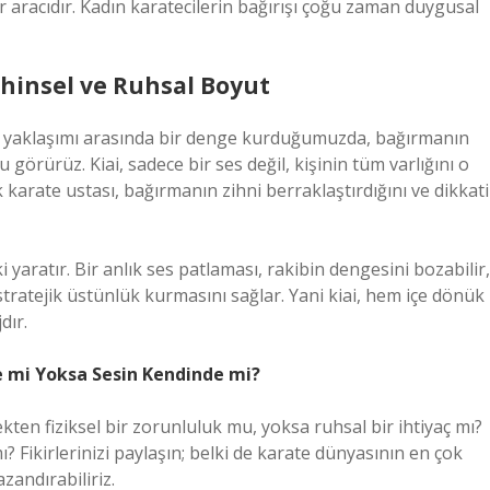
r aracıdır. Kadın karatecilerin bağırışı çoğu zaman duygusal
Zihinsel ve Ruhsal Boyut
sal yaklaşımı arasında bir denge kurduğumuzda, bağırmanın
görürüz. Kiai, sadece bir ses değil, kişinin tüm varlığını o
arate ustası, bağırmanın zihni berraklaştırdığını ve dikkati
 yaratır. Bir anlık ses patlaması, rakibin dengesini bozabilir,
stratejik üstünlük kurmasını sağlar. Yani kiai, hem içe dönük
dır.
te mi Yoksa Sesin Kendinde mi?
kten fiziksel bir zorunluluk mu, yoksa ruhsal bir ihtiyaç mı?
mı? Fikirlerinizi paylaşın; belki de karate dünyasının en çok
zandırabiliriz.