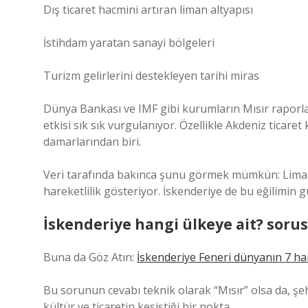
Dış ticaret hacmini artıran liman altyapısı
İstihdam yaratan sanayi bölgeleri
Turizm gelirlerini destekleyen tarihi miras
Dünya Bankası ve IMF gibi kurumların Mısır raporl
etkisi sık sık vurgulanıyor. Özellikle Akdeniz ticare
damarlarından biri.
Veri tarafında bakınca şunu görmek mümkün: Liman
hareketlilik gösteriyor. İskenderiye de bu eğilimin g
İskenderiye hangi ülkeye ait? soru
Buna da Göz Atın:
İskenderiye Feneri dünyanın 7 har
Bu sorunun cevabı teknik olarak “Mısır” olsa da, şe
kültür ve ticaretin kesiştiği bir nokta.