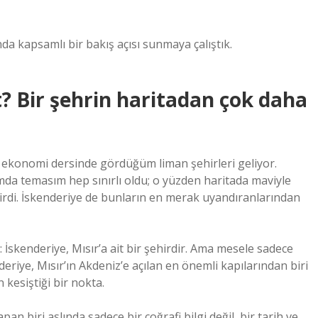
nda kapsamlı bir bakış açısı sunmaya çalıştık.
t? Bir şehrin haritadan çok daha
da ekonomi dersinde gördüğüm liman şehirleri geliyor.
da temasım hep sınırlı oldu; o yüzden haritada maviyle
elirdi. İskenderiye de bunların en merak uyandıranlarından
skenderiye, Mısır’a ait bir şehirdir. Ama mesele sadece
eriye, Mısır’ın Akdeniz’e açılan en önemli kapılarından biri
kesiştiği bir nokta.
n biri aslında sadece bir coğrafi bilgi değil, bir tarih ve