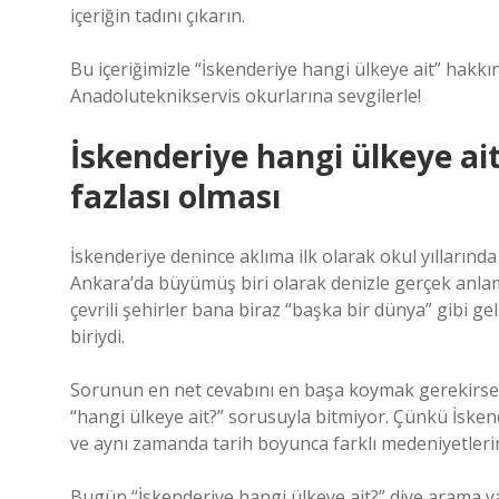
içeriğin tadını çıkarın.
Bu içeriğimizle “İskenderiye hangi ülkeye ait” hakkı
Anadoluteknikservis okurlarına sevgilerle!
İskenderiye hangi ülkeye ai
fazlası olması
İskenderiye denince aklıma ilk olarak okul yılların
Ankara’da büyümüş biri olarak denizle gerçek anlam
çevrili şehirler bana biraz “başka bir dünya” gibi g
biriydi.
Sorunun en net cevabını en başa koymak gerekirse: İ
“hangi ülkeye ait?” sorusuyla bitmiyor. Çünkü İskend
ve aynı zamanda tarih boyunca farklı medeniyetlerin 
Bugün “İskenderiye hangi ülkeye ait?” diye arama yapa