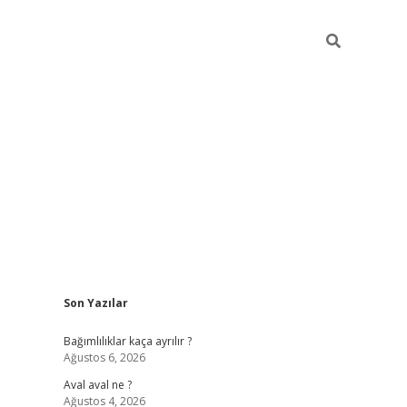
Sidebar
Son Yazılar
betexper güncel
Bağımlılıklar kaça ayrılır ?
Ağustos 6, 2026
Aval aval ne ?
Ağustos 4, 2026