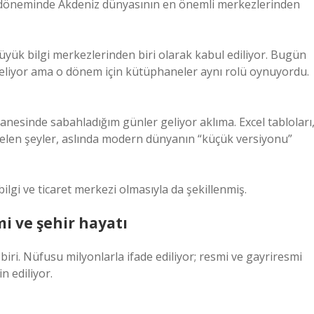
 döneminde Akdeniz dünyasının en önemli merkezlerinden
ük bilgi merkezlerinden biri olarak kabul ediliyor. Bugün
 geliyor ama o dönem için kütüphaneler aynı rolü oynuyordu.
nesinde sabahladığım günler geliyor aklıma. Excel tabloları
elen şeyler, aslında modern dünyanın “küçük versiyonu”
 bilgi ve ticaret merkezi olmasıyla da şekillenmiş.
i ve şehir hayatı
iri. Nüfusu milyonlarla ifade ediliyor; resmi ve gayriresmi
n ediliyor.