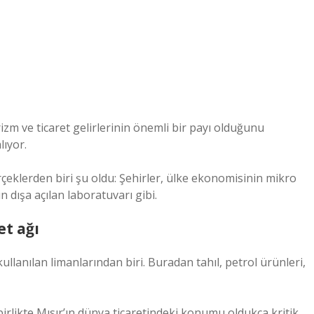
zm ve ticaret gelirlerinin önemli bir payı olduğunu
lıyor.
çeklerden biri şu oldu: Şehirler, ülke ekonomisinin mikro
 dışa açılan laboratuvarı gibi.
et ağı
ullanılan limanlarından biri. Buradan tahıl, petrol ürünleri,
birlikte Mısır’ın dünya ticaretindeki konumu oldukça kritik.