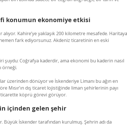
rafi konumun ekonomiye etkisi
er alıyor. Kahire’ye yaklaşık 200 kilometre mesafede. Haritay
hemen fark ediyorsunuz. Akdeniz ticaretinin en eski
i şuydu: Coğrafya kaderdir, ama ekonomi bu kaderin nasıl
ı örneği.
manlar üzerinden dönüyor ve İskenderiye Limanı bu ağın en
re Mısır’ın dış ticaret lojistiğinde liman şehirlerinin payı
 ticarette köprü görevi görüyor.
in içinden gelen şehir
yor. Büyük İskender tarafından kurulmuş. Şehrin adı da