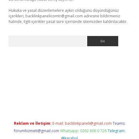
Hukuka ve yasal düzenlemelere aykırı olduğunu düşündüğünüz
içerikleri,
backlinkpanelicomtr@gmail.com
adresine bildirmeniz
halinde, ilgili içerikler yasal süre içerisinde sitemizden kaldırılacaktır.
Arama
texper güncel
Reklam ve İletişim:
E-mail:
backlinkpaneli@gmail.com
Teams:
forumhizmeti@gmail.com
Whatsapp: 0262 606 0 726
Telegram:
@karabul