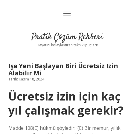
menüyü
Anasayfa
aç
Gizlilik Politikası
Pratik Çözüm Rehberi
Yasal Uyarı
Hayatını kolaylaştıran teknik ipuçları!
Hakkımızda
Işe Yeni Başlayan Biri Ücretsiz Izin
Alabilir Mi
Tarih: Kasım 18, 2024
Ücretsiz izin için kaç
yıl çalışmak gerekir?
Madde 108(E) hükmü şöyledir: ‘(E) Bir memur, yıllık