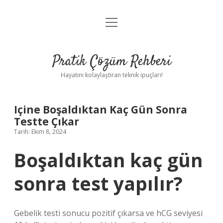
menüyü
Anasayfa
aç
Gizlilik Politikası
Pratik Çözüm Rehberi
Yasal Uyarı
Hayatını kolaylaştıran teknik ipuçları!
Hakkımızda
Içine Boşaldıktan Kaç Gün Sonra
Testte Çıkar
Tarih: Ekim 8, 2024
Boşaldıktan kaç gün
sonra test yapılır?
Gebelik testi sonucu pozitif çıkarsa ve hCG seviyesi