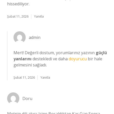
hissediliyor.
Şubat 11, 2026
Yanıtla
admin
Mert! Değerli dostum, yorumlarınız yazının
güçlü
yanlarını
destekledi ve daha
doyurucu
bir hale
gelmesini sağladı.
Şubat 11, 2026
Yanıtla
Doru
Metnin dili akıcı; Içine Boşaldıktan Kaç Gün Sonra