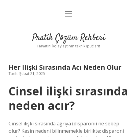
menüyü
Anasayfa
aç
Gizlilik Politikası
Pratik Çözüm Rehberi
Yasal Uyarı
Hayatını kolaylaştıran teknik ipuçları!
Hakkımızda
Her Ilişki Sırasında Acı Neden Olur
Tarih: Şubat 21, 2025
Cinsel ilişki sırasında
neden acır?
Cinsel ilişki sırasında ağrıya (disparoni) ne sebep
olur? Kesin nedeni bilinmemekle birlikte; disparoni