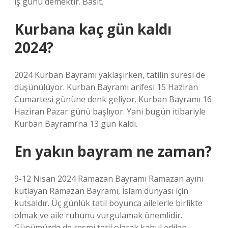
iş günü demektir. Basit.
Kurbana kaç gün kaldı
2024?
2024 Kurban Bayramı yaklaşırken, tatilin süresi de
düşünülüyor. Kurban Bayramı arifesi 15 Haziran
Cumartesi gününe denk geliyor. Kurban Bayramı 16
Haziran Pazar günü başlıyor. Yani bugün itibariyle
Kurban Bayramı’na 13 gün kaldı.
En yakın bayram ne zaman?
9-12 Nisan 2024 Ramazan Bayramı Ramazan ayını
kutlayan Ramazan Bayramı, İslam dünyası için
kutsaldır. Üç günlük tatil boyunca ailelerle birlikte
olmak ve aile ruhunu vurgulamak önemlidir.
Günümüzde de resmi tatil olarak kabul edilen