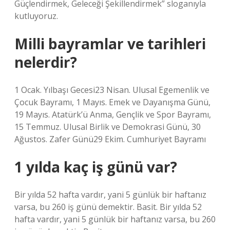
Güçlendirmek, Geleceği Şekillendirmek” sloganıyla
kutluyoruz.
Milli bayramlar ve tarihleri
nelerdir?
1 Ocak. Yılbaşı Gecesi23 Nisan. Ulusal Egemenlik ve
Çocuk Bayramı, 1 Mayıs. Emek ve Dayanışma Günü,
19 Mayıs. Atatürk’ü Anma, Gençlik ve Spor Bayramı,
15 Temmuz. Ulusal Birlik ve Demokrasi Günü, 30
Ağustos. Zafer Günü29 Ekim. Cumhuriyet Bayramı
1 yılda kaç iş günü var?
Bir yılda 52 hafta vardır, yani 5 günlük bir haftanız
varsa, bu 260 iş günü demektir. Basit. Bir yılda 52
hafta vardır, yani 5 günlük bir haftanız varsa, bu 260