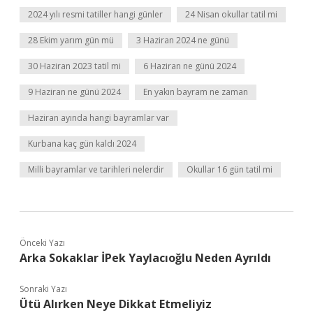
2024 yılı resmi tatiller hangi günler
24 Nisan okullar tatil mi
28 Ekim yarım gün mü
3 Haziran 2024 ne günü
30 Haziran 2023 tatil mi
6 Haziran ne günü 2024
9 Haziran ne günü 2024
En yakın bayram ne zaman
Haziran ayında hangi bayramlar var
Kurbana kaç gün kaldı 2024
Milli bayramlar ve tarihleri nelerdir
Okullar 16 gün tatil mi
Önceki Yazı
Arka Sokaklar İPek Yaylacıoğlu Neden Ayrıldı
Sonraki Yazı
Ütü Alırken Neye Dikkat Etmeliyiz