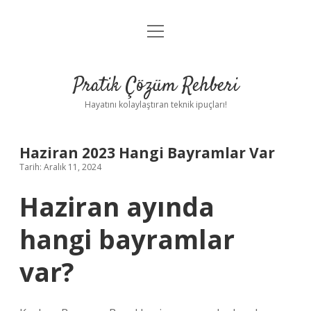
menüyü
Anasayfa
aç
Gizlilik Politikası
Pratik Çözüm Rehberi
Yasal Uyarı
Hayatını kolaylaştıran teknik ipuçları!
Hakkımızda
Haziran 2023 Hangi Bayramlar Var
Tarih: Aralık 11, 2024
Haziran ayında
hangi bayramlar
var?