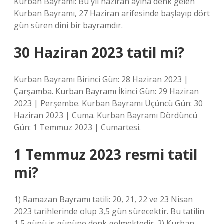
Kurban Bayramı: Bu yıl haziran ayına denk gelen
Kurban Bayramı, 27 Haziran arifesinde başlayıp dört
gün süren dini bir bayramdır.
30 Haziran 2023 tatil mi?
Kurban Bayramı Birinci Gün: 28 Haziran 2023 |
Çarşamba. Kurban Bayramı İkinci Gün: 29 Haziran
2023 | Perşembe. Kurban Bayramı Üçüncü Gün: 30
Haziran 2023 | Cuma. Kurban Bayramı Dördüncü
Gün: 1 Temmuz 2023 | Cumartesi.
1 Temmuz 2023 resmi tatil
mi?
1) Ramazan Bayramı tatili: 20, 21, 22 ve 23 Nisan
2023 tarihlerinde olup 3,5 gün sürecektir. Bu tatilin
1,5 günü iş gününe denk gelmektedir. 2) Kurban