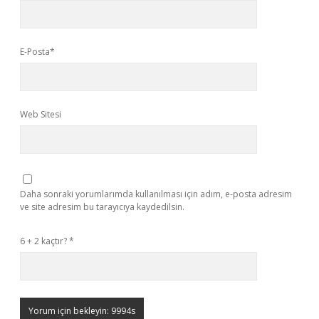
E-Posta*
Web Sitesi
Daha sonraki yorumlarımda kullanılması için adım, e-posta adresim
ve site adresim bu tarayıcıya kaydedilsin.
6 + 2 kaçtır?
*