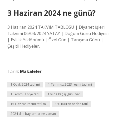
3 Haziran 2024 ne günü?
3 Haziran 2024 TAKVİM TABLOSU | Diyanet İşleri
Takvimi 06/03/2024 YATAY | Doğum Günü Hediyesi
| Evlilik Yıldönümü | Özel Gün | Tanışma Günü |
Çeşitli Hediyeler.
Tarih:
Makaleler
1 Ocak 2024 tatil mi
1 Temmuz 2023 resmi tatil mi
1 Temmuz niye tatil
1 yılda kaç iş günü var
15 Haziran resmi tatil mi
19 Haziran neden tatil
2024 dini bayramlar ne zaman