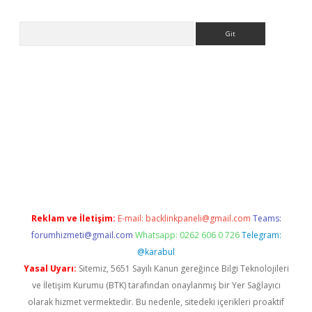
Arama
l
Reklam ve İletişim:
E-mail:
backlinkpaneli@gmail.com
Teams:
forumhizmeti@gmail.com
Whatsapp: 0262 606 0 726
Telegram:
@karabul
Yasal Uyarı:
Sitemiz, 5651 Sayılı Kanun gereğince Bilgi Teknolojileri
ve İletişim Kurumu (BTK) tarafından onaylanmış bir Yer Sağlayıcı
olarak hizmet vermektedir. Bu nedenle, sitedeki içerikleri proaktif