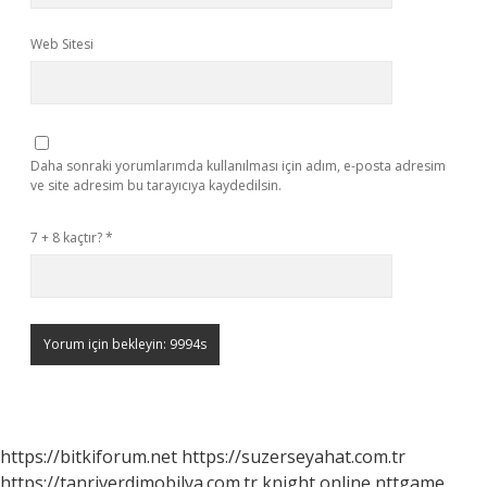
Web Sitesi
Daha sonraki yorumlarımda kullanılması için adım, e-posta adresim
ve site adresim bu tarayıcıya kaydedilsin.
7 + 8 kaçtır?
*
https://bitkiforum.net
https://suzerseyahat.com.tr
https://tanriverdimobilya.com.tr
knight online
nttgame