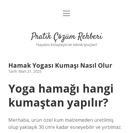
menüyü
Anasayfa
aç
Gizlilik Politikası
Pratik Çözüm Rehberi
Yasal Uyarı
Hayatını kolaylaştıran teknik ipuçları!
Hakkımızda
Hamak Yogası Kumaşı Nasıl Olur
Tarih: Mart 21, 2025
Yoga hamağı hangi
kumaştan yapılır?
Merhaba, ürün özel kum malzemeden üretilmiş
olup yaklaşık 30 cm’e kadar esneyebilir ve yırtılmaz.