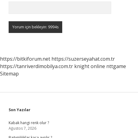
https://bitkiforum.net
https://suzerseyahat.com.tr
https://tanriverdimobilya.com.tr
knight online
nttgame
Sitemap
Sidebar
Son Yazılar
Kabak hangi renk olur ?
Ağustos 7, 2026
Bağımlılıklar kaça ayrılır ?