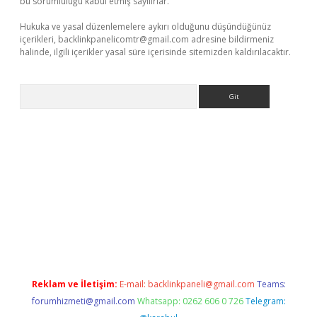
bu sorumluluğu kabul etmiş sayılırlar.
Hukuka ve yasal düzenlemelere aykırı olduğunu düşündüğünüz
içerikleri,
backlinkpanelicomtr@gmail.com
adresine bildirmeniz
halinde, ilgili içerikler yasal süre içerisinde sitemizden kaldırılacaktır.
Arama
betexper güncel
Reklam ve İletişim:
E-mail:
backlinkpaneli@gmail.com
Teams:
forumhizmeti@gmail.com
Whatsapp: 0262 606 0 726
Telegram: