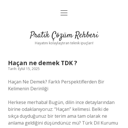
menüyü
Anasayfa
aç
Gizlilik Politikası
Pratik Çözüm Rehberi
Yasal Uyarı
Hayatını kolaylaştıran teknik ipuçları!
Hakkımızda
Haçan ne demek TDK ?
Tarih: Eylül 15, 2025
Haçan Ne Demek? Farklı Perspektiflerden Bir
Kelimenin Derinliği
Herkese merhaba! Bugün, dilin ince detaylarından
birine odaklanıyoruz: “Haçan” kelimesi. Belki de
sıkça duyduğunuz bir terim ama tam olarak ne
anlama geldiğini düşündünüz mü? Türk Dil Kurumu