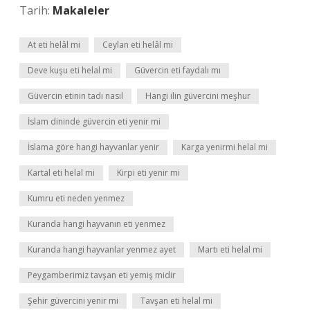
Tarih:
Makaleler
At eti helâl mi
Ceylan eti helâl mi
Deve kuşu eti helal mi
Güvercin eti faydalı mı
Güvercin etinin tadı nasıl
Hangi ilin güvercini meşhur
İslam dininde güvercin eti yenir mi
İslama göre hangi hayvanlar yenir
Karga yenirmi helal mi
Kartal eti helal mi
Kirpi eti yenir mi
Kumru eti neden yenmez
Kuranda hangi hayvanın eti yenmez
Kuranda hangi hayvanlar yenmez ayet
Martı eti helal mi
Peygamberimiz tavşan eti yemiş midir
Şehir güvercini yenir mi
Tavşan eti helal mi