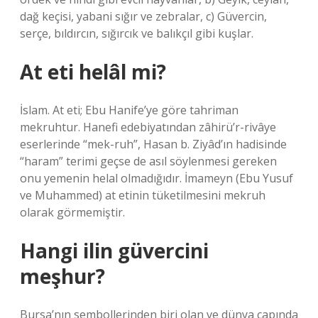
dağ keçisi, yabani sığır ve zebralar, c) Güvercin,
serçe, bıldırcın, sığırcık ve balıkçıl gibi kuşlar.
At eti helâl mi?
İslam. At eti; Ebu Hanife’ye göre tahriman
mekruhtur. Hanefi edebiyatından zâhirü’r-rivâye
eserlerinde “mek-ruh”, Hasan b. Ziyâd’ın hadisinde
“haram” terimi geçse de asıl söylenmesi gereken
onu yemenin helal olmadığıdır. İmameyn (Ebu Yusuf
ve Muhammed) at etinin tüketilmesini mekruh
olarak görmemiştir.
Hangi ilin güvercini
meşhur?
Bursa’nın sembollerinden biri olan ve dünya çapında