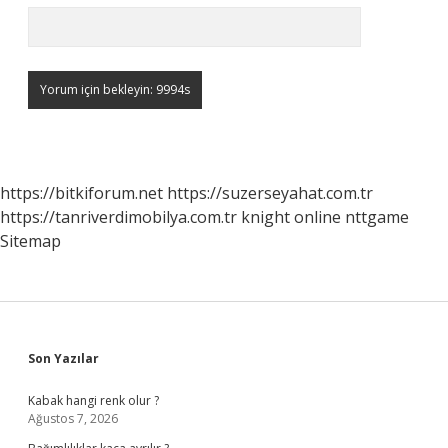
https://bitkiforum.net
https://suzerseyahat.com.tr
https://tanriverdimobilya.com.tr
knight online
nttgame
Sitemap
Sidebar
Son Yazılar
Kabak hangi renk olur ?
Ağustos 7, 2026