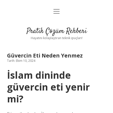
menüyü
Anasayfa
aç
Gizlilik Politikası
Pratik Çözüm Rehberi
Yasal Uyarı
Hayatını kolaylaştıran teknik ipuçları!
Hakkımızda
Güvercin Eti Neden Yenmez
Tarih: Ekim 10, 2024
İslam dininde
güvercin eti yenir
mi?