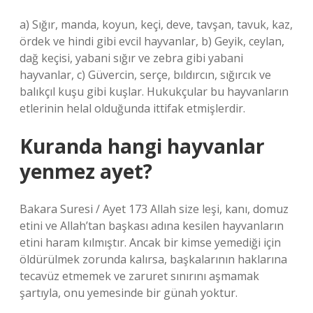
a) Sığır, manda, koyun, keçi, deve, tavşan, tavuk, kaz,
ördek ve hindi gibi evcil hayvanlar, b) Geyik, ceylan,
dağ keçisi, yabani sığır ve zebra gibi yabani
hayvanlar, c) Güvercin, serçe, bıldırcın, sığırcık ve
balıkçıl kuşu gibi kuşlar. Hukukçular bu hayvanların
etlerinin helal olduğunda ittifak etmişlerdir.
Kuranda hangi hayvanlar
yenmez ayet?
Bakara Suresi / Ayet 173 Allah size leşi, kanı, domuz
etini ve Allah’tan başkası adına kesilen hayvanların
etini haram kılmıştır. Ancak bir kimse yemediği için
öldürülmek zorunda kalırsa, başkalarının haklarına
tecavüz etmemek ve zaruret sınırını aşmamak
şartıyla, onu yemesinde bir günah yoktur.