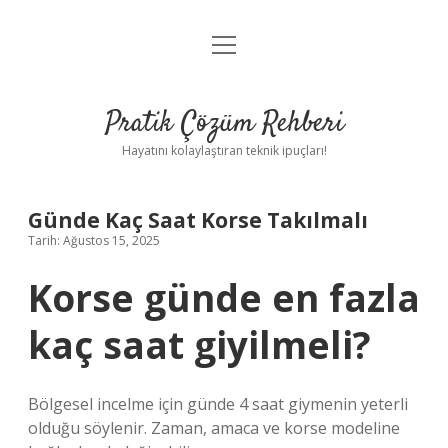
menüyü
Anasayfa
aç
Gizlilik Politikası
Pratik Çözüm Rehberi
Yasal Uyarı
Hayatını kolaylaştıran teknik ipuçları!
Hakkımızda
Günde Kaç Saat Korse Takılmalı
Tarih: Ağustos 15, 2025
Korse günde en fazla
kaç saat giyilmeli?
Bölgesel incelme için günde 4 saat giymenin yeterli
olduğu söylenir. Zaman, amaca ve korse modeline