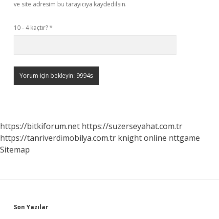
ve site adresim bu tarayıcıya kaydedilsin.
10 - 4 kaçtır?
*
https://bitkiforum.net
https://suzerseyahat.com.tr
https://tanriverdimobilya.com.tr
knight online
nttgame
Sitemap
Sidebar
Son Yazılar