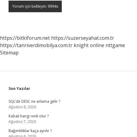
https://bitkiforum.net
https://suzerseyahat.com.tr
https://tanriverdimobilya.com.tr
knight online
nttgame
Sitemap
Sidebar
Son Yazılar
SQL’de DESC ne anlama gelir ?
Ağustos 8, 2026
Kabak hangi renk olur ?
Ağustos 7, 2026
Bağımlılıklar kaça ayrılır ?
Ağustos 6, 2026