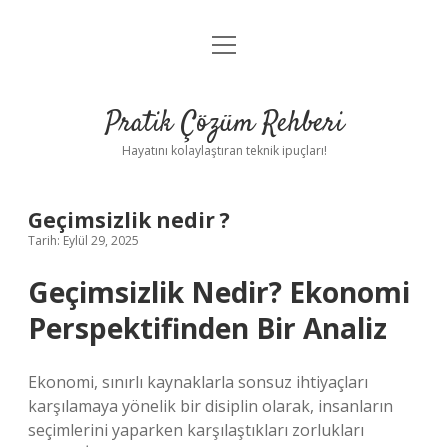
menüyü
Anasayfa
aç
Gizlilik Politikası
Pratik Çözüm Rehberi
Yasal Uyarı
Hayatını kolaylaştıran teknik ipuçları!
Hakkımızda
Geçimsizlik nedir ?
Tarih: Eylül 29, 2025
Geçimsizlik Nedir? Ekonomi
Perspektifinden Bir Analiz
Ekonomi, sınırlı kaynaklarla sonsuz ihtiyaçları
karşılamaya yönelik bir disiplin olarak, insanların
seçimlerini yaparken karşılaştıkları zorlukları