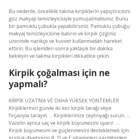
Bu nedenle, öncelikle takma kirpiklerin yapıştırıcısını
göz makyajı temizleyicisiyle yumuşatmalısınız. Bunu
bir pamuklu çubukla yapabilirsiniz. Pamuklu çubuğu
makyaj temizleyicisine batırın ve kirpik çizginiz
üzerinde nazikçe ve kuvvet kullanmadan hareket
ettirin. Bu işlemden sonra yaklaşık bir dakika
bekleyin ve takma kirpikleri dikkatlice çekin.
Kirpik çoğalması için ne
yapmalı?
KİRPİK UZATMA VE DAHA YÜKSEK YÖNTEMLER
Kirpiklerinizi günde iki kez kirpik tarağı veya
fırçasıyla tarayın. … Kirpiklerinize zeytinyağı sürün. …
Vazelin ayrıca saç ve kirpik büyümesini uyarır. …
Kirpik büyümesini ve güçlenmesini desteklemek için
günlük diyetinizin B, D ve E vitaminleri içerdiğinden