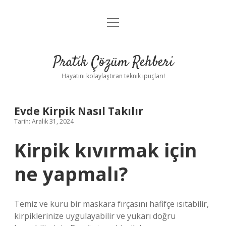
menüyü
Anasayfa
aç
Gizlilik Politikası
Pratik Çözüm Rehberi
Yasal Uyarı
Hayatını kolaylaştıran teknik ipuçları!
Hakkımızda
Evde Kirpik Nasıl Takılır
Tarih: Aralık 31, 2024
Kirpik kıvırmak için
ne yapmalı?
Temiz ve kuru bir maskara fırçasını hafifçe ısıtabilir,
kirpiklerinize uygulayabilir ve yukarı doğru