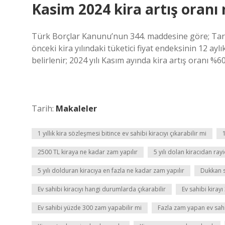
Kasim 2024 kira artış oranı
Türk Borçlar Kanunu’nun 344. maddesine göre; Taraf
önceki kira yılındaki tüketici fiyat endeksinin 12 a
belirlenir; 2024 yılı Kasım ayında kira artış oranı %
Tarih:
Makaleler
1 yıllık kira sözleşmesi bitince ev sahibi kiracıyı çıkarabilir mi
2500 TL kiraya ne kadar zam yapılır
5 yılı dolan kiracıdan ray
5 yılı dolduran kiracıya en fazla ne kadar zam yapılır
Dukkan s
Ev sahibi kiracıyı hangi durumlarda çıkarabilir
Ev sahibi kirayı
Ev sahibi yüzde 300 zam yapabilir mi
Fazla zam yapan ev sahi