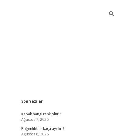
Sidebar
Son Yazılar
betexper güncel
Kabak hangi renk olur ?
Ağustos 7, 2026
Bağımlılıklar kaça ayrılır ?
Ağustos 6, 2026