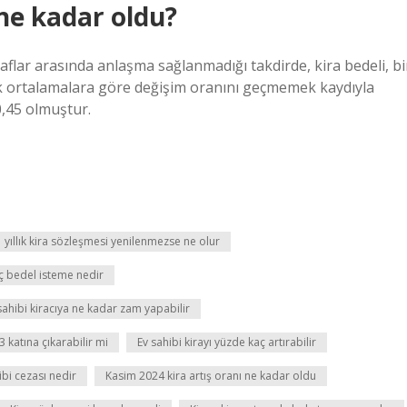
 ne kadar oldu?
lar arasında anlaşma sağlanmadığı takdirde, kira bedeli, bi
ylık ortalamalara göre değişim oranını geçmemek kaydıyla
60,45 olmuştur.
1 yıllık kira sözleşmesi yenilenmezse ne olur
iç bedel isteme nedir
ahibi kiracıya ne kadar zam yapabilir
 3 katına çıkarabilir mi
Ev sahibi kirayı yüzde kaç artırabilir
bi cezası nedir
Kasim 2024 kira artış oranı ne kadar oldu