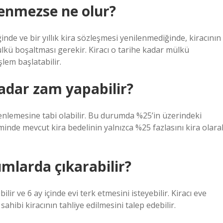
ilenmezse ne olur?
nde ve bir yıllık kira sözleşmesi yenilenmediğinde, kiracının
ülkü boşaltması gerekir. Kiracı o tarihe kadar mülkü
lem başlatabilir.
adar zam yapabilir?
enlemesine tabi olabilir. Bu durumda %25’in üzerindeki
eminde mevcut kira bedelinin yalnızca %25 fazlasını kira olara
umlarda çıkarabilir?
lir ve 6 ay içinde evi terk etmesini isteyebilir. Kiracı eve
hibi kiracının tahliye edilmesini talep edebilir.