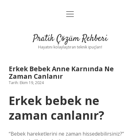
menüyü
Anasayfa
aç
Gizlilik Politikası
Pratik Çözüm Rehberi
Yasal Uyarı
Hayatını kolaylaştıran teknik ipuçları!
Hakkımızda
Erkek Bebek Anne Karnında Ne
Zaman Canlanır
Tarih: Ekim 19, 2024
Erkek bebek ne
zaman canlanır?
“Bebek hareketlerini ne zaman hissedebilirsiniz?”