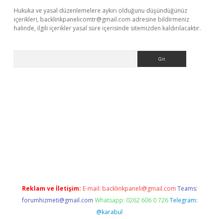
Hukuka ve yasal düzenlemelere aykırı olduğunu düşündüğünüz
içerikleri,
backlinkpanelicomtr@gmail.com
adresine bildirmeniz
halinde, ilgili içerikler yasal süre içerisinde sitemizden kaldırılacaktır.
Arama
exper güncel
Reklam ve İletişim:
E-mail:
backlinkpaneli@gmail.com
Teams:
forumhizmeti@gmail.com
Whatsapp: 0262 606 0 726
Telegram:
@karabul