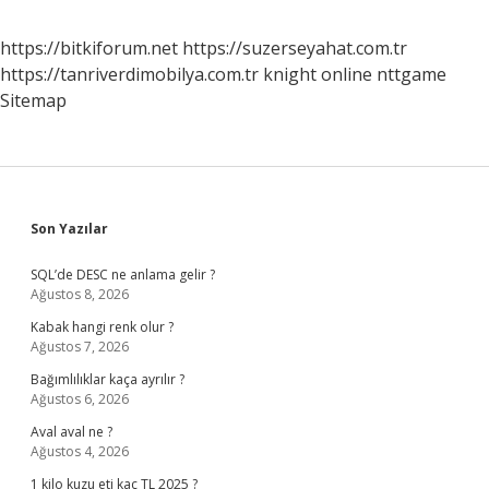
https://bitkiforum.net
https://suzerseyahat.com.tr
https://tanriverdimobilya.com.tr
knight online
nttgame
Sitemap
Sidebar
Son Yazılar
SQL’de DESC ne anlama gelir ?
Ağustos 8, 2026
Kabak hangi renk olur ?
Ağustos 7, 2026
Bağımlılıklar kaça ayrılır ?
Ağustos 6, 2026
Aval aval ne ?
Ağustos 4, 2026
1 kilo kuzu eti kaç TL 2025 ?