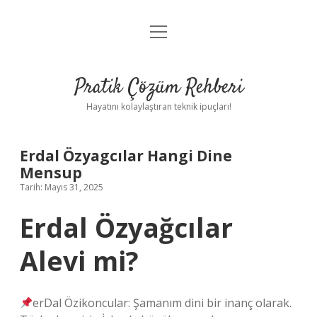
menüyü
Anasayfa
aç
Gizlilik Politikası
Pratik Çözüm Rehberi
Yasal Uyarı
Hayatını kolaylaştıran teknik ipuçları!
Hakkımızda
Erdal Özyagcılar Hangi Dine
Mensup
Tarih: Mayıs 31, 2025
Erdal Özyağcılar
Alevi mi?
erDal Özikoncular: Şamanım dini bir inanç olarak.