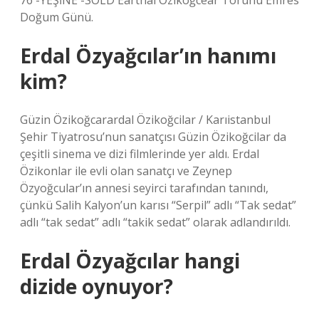
76 -YEŞİNE -SOLD Earthal Özikoğcear Torunu Emres
Doğum Günü.
Erdal Özyağcılar’ın hanımı
kim?
Güzin Özikoğcarardal Özikoğcilar / Karıistanbul
Şehir Tiyatrosu’nun sanatçısı Güzin Özikoğcilar da
çeşitli sinema ve dizi filmlerinde yer aldı. Erdal
Özikonlar ile evli olan sanatçı ve Zeynep
Özyoğcular’ın annesi seyirci tarafından tanındı,
çünkü Salih Kalyon’un karısı “Serpil” adlı “Tak sedat”
adlı “tak sedat” adlı “takik sedat” olarak adlandırıldı.
Erdal Özyağcılar hangi
dizide oynuyor?