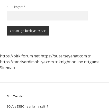
5 + 3 kaçtır?
*
https://bitkiforum.net
https://suzerseyahat.com.tr
https://tanriverdimobilya.com.tr
knight online
nttgame
Sitemap
Sidebar
Son Yazılar
SQL’de DESC ne anlama gelir ?