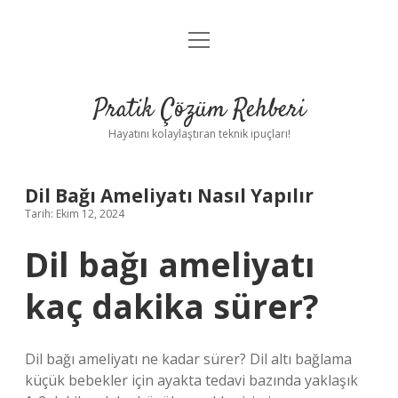
menüyü
Anasayfa
aç
Gizlilik Politikası
Pratik Çözüm Rehberi
Yasal Uyarı
Hayatını kolaylaştıran teknik ipuçları!
Hakkımızda
Dil Bağı Ameliyatı Nasıl Yapılır
Tarih: Ekim 12, 2024
Dil bağı ameliyatı
kaç dakika sürer?
Dil bağı ameliyatı ne kadar sürer? Dil altı bağlama
küçük bebekler için ayakta tedavi bazında yaklaşık