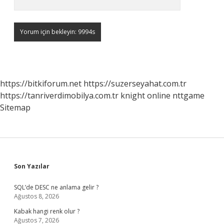
https://bitkiforum.net
https://suzerseyahat.com.tr
https://tanriverdimobilya.com.tr
knight online
nttgame
Sitemap
Sidebar
Son Yazılar
SQL’de DESC ne anlama gelir ?
Ağustos 8, 2026
Kabak hangi renk olur ?
Ağustos 7, 2026