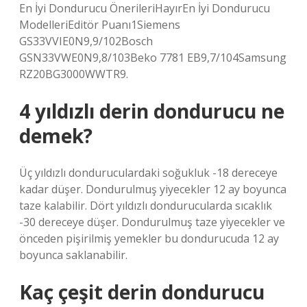
En İyi Dondurucu ÖnerileriHayırEn İyi Dondurucu
ModelleriEditör Puanı1Siemens
GS33VVIE0N9,9/102Bosch
GSN33VWE0N9,8/103Beko 7781 EB9,7/104Samsung
RZ20BG3000WWTR9.
4 yıldızlı derin dondurucu ne
demek?
Üç yıldızlı donduruculardaki soğukluk -18 dereceye
kadar düşer. Dondurulmuş yiyecekler 12 ay boyunca
taze kalabilir. Dört yıldızlı dondurucularda sıcaklık
-30 dereceye düşer. Dondurulmuş taze yiyecekler ve
önceden pişirilmiş yemekler bu dondurucuda 12 ay
boyunca saklanabilir.
Kaç çeşit derin dondurucu