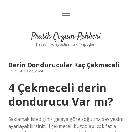
menüyü
Anasayfa
aç
Gizlilik Politikası
Pratik Çözüm Rehberi
Yasal Uyarı
Hayatını kolaylaştıran teknik ipuçları!
Hakkımızda
Derin Dondurucular Kaç Çekmeceli
Tarih: Aralık 22, 2024
4 Çekmeceli derin
dondurucu Var mı?
Saklamak istediğiniz gıdaya göre soğutma seviyesini
ayarlayabilirsiniz. 4 çekmeceli buzdolabı çok fazla