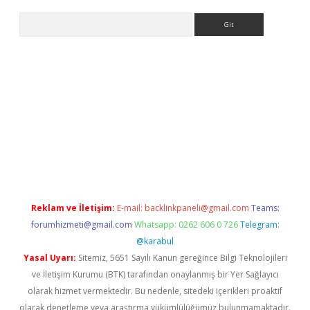
Arama
exper güncel
Reklam ve İletişim:
E-mail:
backlinkpaneli@gmail.com
Teams:
forumhizmeti@gmail.com
Whatsapp: 0262 606 0 726
Telegram:
@karabul
Yasal Uyarı:
Sitemiz, 5651 Sayılı Kanun gereğince Bilgi Teknolojileri
ve İletişim Kurumu (BTK) tarafından onaylanmış bir Yer Sağlayıcı
olarak hizmet vermektedir. Bu nedenle, sitedeki içerikleri proaktif
olarak denetleme veya araştırma yükümlülüğümüz bulunmamaktadır.