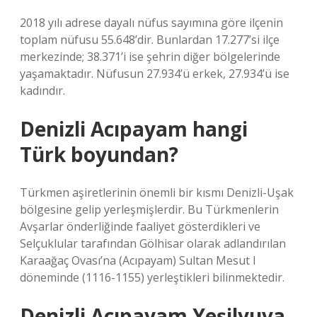
2018 yılı adrese dayalı nüfus sayımına göre ilçenin
toplam nüfusu 55.648’dir. Bunlardan 17.277’si ilçe
merkezinde; 38.371’i ise şehrin diğer bölgelerinde
yaşamaktadır. Nüfusun 27.934’ü erkek, 27.934’ü ise
kadındır.
Denizli Acıpayam hangi
Türk boyundan?
Türkmen aşiretlerinin önemli bir kısmı Denizli-Uşak
bölgesine gelip yerleşmişlerdir. Bu Türkmenlerin
Avşarlar önderliğinde faaliyet gösterdikleri ve
Selçuklular tarafından Gölhisar olarak adlandırılan
Karaağaç Ovası’na (Acıpayam) Sultan Mesut I
döneminde (1116-1155) yerleştikleri bilinmektedir.
Denizli Acıpayam Yeşilyuva