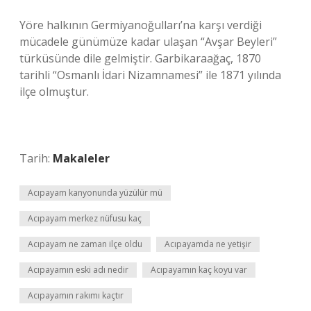
Yöre halkının Germiyanoğulları’na karşı verdiği
mücadele günümüze kadar ulaşan “Avşar Beyleri”
türküsünde dile gelmiştir. Garbikaraağaç, 1870
tarihli “Osmanlı İdari Nizamnamesi” ile 1871 yılında
ilçe olmuştur.
Tarih:
Makaleler
Acıpayam kanyonunda yüzülür mü
Acıpayam merkez nüfusu kaç
Acıpayam ne zaman ilçe oldu
Acıpayamda ne yetişir
Acıpayamın eski adı nedir
Acıpayamın kaç koyu var
Acıpayamın rakımı kaçtır