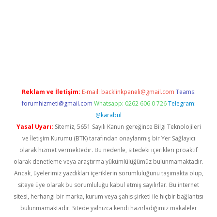
l
Reklam ve İletişim:
E-mail:
backlinkpaneli@gmail.com
Teams:
forumhizmeti@gmail.com
Whatsapp: 0262 606 0 726
Telegram:
@karabul
Yasal Uyarı:
Sitemiz, 5651 Sayılı Kanun gereğince Bilgi Teknolojileri
ve İletişim Kurumu (BTK) tarafından onaylanmış bir Yer Sağlayıcı
olarak hizmet vermektedir. Bu nedenle, sitedeki içerikleri proaktif
olarak denetleme veya araştırma yükümlülüğümüz bulunmamaktadır.
Ancak, üyelerimiz yazdıkları içeriklerin sorumluluğunu taşımakta olup,
siteye üye olarak bu sorumluluğu kabul etmiş sayılırlar. Bu internet
sitesi, herhangi bir marka, kurum veya şahıs şirketi ile hiçbir bağlantısı
bulunmamaktadır. Sitede yalnızca kendi hazırladığımız makaleler