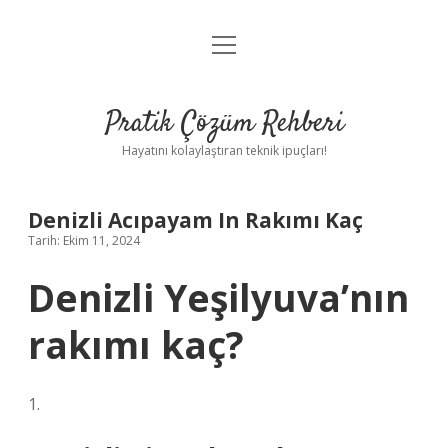
menüyü
Anasayfa
aç
Gizlilik Politikası
Pratik Çözüm Rehberi
Yasal Uyarı
Hayatını kolaylaştıran teknik ipuçları!
Hakkımızda
Denizli Acıpayam In Rakımı Kaç
Tarih: Ekim 11, 2024
Denizli Yeşilyuva’nın
rakımı kaç?
1.