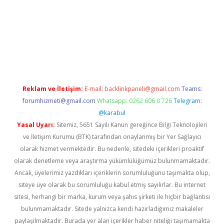
etexper güncel
Reklam ve İletişim:
E-mail:
backlinkpaneli@gmail.com
Teams:
forumhizmeti@gmail.com
Whatsapp: 0262 606 0 726
Telegram:
@karabul
Yasal Uyarı:
Sitemiz, 5651 Sayılı Kanun gereğince Bilgi Teknolojileri
ve İletişim Kurumu (BTK) tarafından onaylanmış bir Yer Sağlayıcı
olarak hizmet vermektedir. Bu nedenle, sitedeki içerikleri proaktif
olarak denetleme veya araştırma yükümlülüğümüz bulunmamaktadır.
Ancak, üyelerimiz yazdıkları içeriklerin sorumluluğunu taşımakta olup,
siteye üye olarak bu sorumluluğu kabul etmiş sayılırlar. Bu internet
sitesi, herhangi bir marka, kurum veya şahıs şirketi ile hiçbir bağlantısı
bulunmamaktadır. Sitede yalnızca kendi hazırladığımız makaleler
paylaşılmaktadır. Burada yer alan içerikler haber niteliği taşımamakta