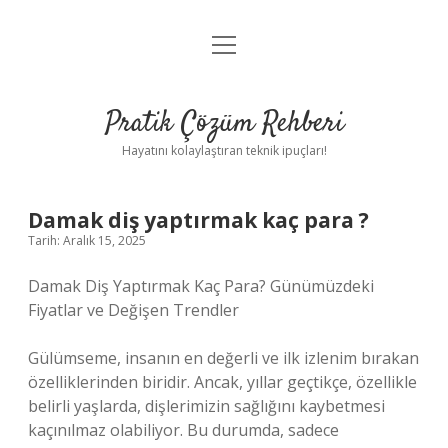
menüyü
Anasayfa
aç
Gizlilik Politikası
Pratik Çözüm Rehberi
Yasal Uyarı
Hayatını kolaylaştıran teknik ipuçları!
Hakkımızda
Damak diş yaptırmak kaç para ?
Tarih: Aralık 15, 2025
Damak Diş Yaptırmak Kaç Para? Günümüzdeki
Fiyatlar ve Değişen Trendler
Gülümseme, insanın en değerli ve ilk izlenim bırakan
özelliklerinden biridir. Ancak, yıllar geçtikçe, özellikle
belirli yaşlarda, dişlerimizin sağlığını kaybetmesi
kaçınılmaz olabiliyor. Bu durumda, sadece