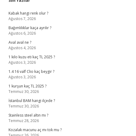
Sidebar
Son Yazılar
Kabak hangi renk olur ?
Ağustos 7, 2026
Bağımlılıklar kaça ayrılır ?
Ağustos 6, 2026
Aval aval ne ?
Ağustos 4, 2026
1 kilo kuzu eti kaç TL 2025 ?
Ağustos 3, 2026
1.4 16 valf Clio kaç beygir ?
Ağustos 3, 2026
1 kurşun kaç TL 2025 ?
Temmuz 30, 2026
İstanbul BAM hangi ilçede ?
Temmuz 30, 2026
Stainless steel altın mı ?
Temmuz 28, 2026
Kozalak macunu aç mı tok mu ?
Temmuz 26, 2026