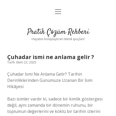
menüyü
Anasayfa
aç
Gizlilik Politikası
Pratik Çözüm Rehberi
Yasal Uyarı
Hayatını kolaylaştıran teknik ipuçları!
Hakkımızda
Çuhadar ismi ne anlama gelir ?
Tarih: Ekim 23, 2025
Çuhadar İsmi Ne Anlama Gelir? Tarihin
Derinliklerinden Günümüze Uzanan Bir İsim
Hikâyesi
Bazı isimler vardır ki, sadece bir kimlik göstergesi
değil, aynı zamanda bir dönemin ruhunu, bir
toplumun değerlerini ve köklü bir tarihin izlerini