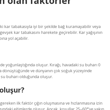
 olan faktörler
i kar tabakasıyla iyi bir şekilde bağ kuramayabilir veya
gevşek kar tabakasını harekete geçirebilir. Kar yağışının
na yol açabilir.
de yoğunlaştığında oluşur. Kırağı, havadaki su buharı 0
buza dönüştüğünde ve dünyanın çok soğuk yüzeyinde
la su buharı olduğunda oluşur.
 oluşur?
ı gereken ilk faktör çığın oluşmasına ve hızlanmasına izin
asındaki eğimlerde oluşur. Ancak, koşullar 25–60°’ye yakın