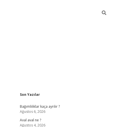
Sidebar
Son Yazılar
betexper güncel
Bağımlılıklar kaça ayrılır ?
Ağustos 6, 2026
Aval aval ne ?
Ağustos 4, 2026