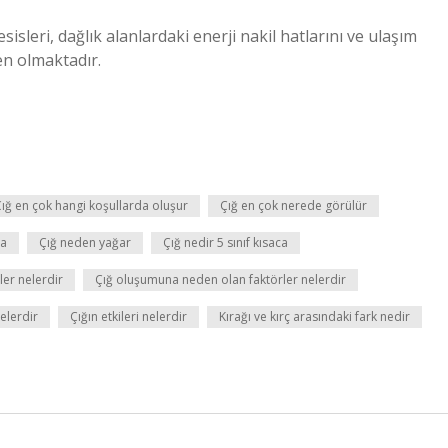
esisleri, dağlık alanlardaki enerji nakil hatlarını ve ulaşım
en olmaktadır.
ığ en çok hangi koşullarda oluşur
Çığ en çok nerede görülür
ca
Çığ neden yağar
Çığ nedir 5 sınıf kısaca
er nelerdir
Çığ oluşumuna neden olan faktörler nelerdir
nelerdir
Çığın etkileri nelerdir
Kırağı ve kırç arasındaki fark nedir