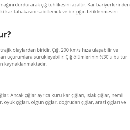
ynağını durdurarak çığ tehlikesini azaltır. Kar bariyerlerinden
ki kar tabakasını sabitlemek ve bir çığın tetiklenmesini
ur?
ajik olaylardan biridir. Çığ, 200 km/s hıza ulaşabilir ve
ıları uçurumlara sürükleyebilir. Çığ ölümlerinin %30’u bu tür
an kaynaklanmaktadır.
ığlar. Ancak çığlar ayrıca kuru kar çığları, ıslak çığlar, nemli
ar, oyuk çığları, olgun çığlar, doğrudan çığlar, arazi çığları ve