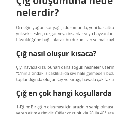
Çığ oluşumuna neden
nelerdir?
Örneğin yoğun kar yağışı durumunda, yeni kar alttak
yüksek sesler, rüzgar veya insanlar veya hayvanlar 
büyüklüğüne bağlı olarak bu durum can ve mal kaybı
Çığ nasıl oluşur kısaca?
Çiy, havadaki su buharı daha soğuk nesneler üzerin
°C’nin altındaki sıcaklıklarda sıvı hale gelmeden 
toplandığında oluşur. Çiy ve kırağı, havada çok faz
Çığ en çok hangi koşullarda
1-Eğim: Bir çığın oluşması için arazinin sahip olmas
veren eğim eğimidir. Çığlar çoğunlukla 28 ila 45° ar