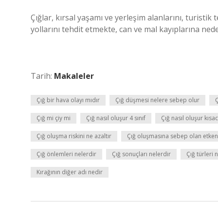
Çığlar, kırsal yaşamı ve yerleşim alanlarını, turistik t
yollarını tehdit etmekte, can ve mal kayıplarına ned
Tarih:
Makaleler
Çığ bir hava olayı mıdır
Çığ düşmesi nelere sebep olur
Ç
Çığ mi çiy mi
Çığ nasıl oluşur 4 sınıf
Çığ nasıl oluşur kısa
Çığ oluşma riskini ne azaltır
Çığ oluşmasına sebep olan etkenl
Çığ önlemleri nelerdir
Çığ sonuçları nelerdir
Çığ türleri 
Kırağının diğer adı nedir