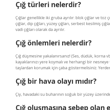
Çığ türleri nelerdir?
Çığlar genellikle iki gruba ayrılır: blok çığlar ve toz ç
çığlar, dip çığları, yüzey çığları, serbest kesilmiş çığl
vadi çığları olarak da ayrılır.
Çığ önlemleri nelerdir?
Çığ düşmesine yakalanırsanız! (Ses, düdük, korna vb
kayaklarınızı yere koymalı ve herhangi bir nesneye t
taşlardan korumak için çaba göstermelisiniz. Yerden
Çığ bir hava olayı mıdır?
Çiy, havadaki su buharının soğuk bir yüzey üzerinde 
Çığ oluşmasına sebep olan e