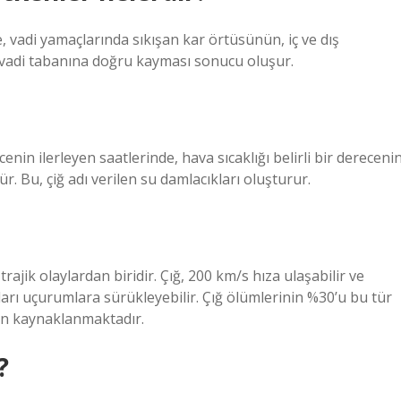
de, vadi yamaçlarında sıkışan kar örtüsünün, iç ve dış
la vadi tabanına doğru kayması sonucu oluşur.
in ilerleyen saatlerinde, hava sıcaklığı belirli bir dereceni
. Bu, çiğ adı verilen su damlacıkları oluşturur.
ajik olaylardan biridir. Çığ, 200 km/s hıza ulaşabilir ve
ıları uçurumlara sürükleyebilir. Çığ ölümlerinin %30’u bu tür
an kaynaklanmaktadır.
?