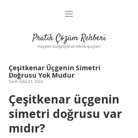
menüyü
Anasayfa
aç
Gizlilik Politikası
Pratik Çözüm Rehberi
Yasal Uyarı
Hayatını kolaylaştıran teknik ipuçları!
Hakkımızda
Çeşitkenar Üçgenin Simetri
Doğrusu Yok Mudur
Tarih: Eylül 23, 2024
Çeşitkenar üçgenin
simetri doğrusu var
mıdır?