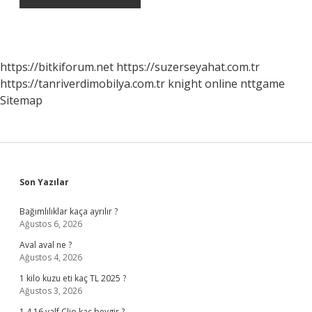
https://bitkiforum.net
https://suzerseyahat.com.tr
https://tanriverdimobilya.com.tr
knight online
nttgame
Sitemap
Sidebar
Son Yazılar
Bağımlılıklar kaça ayrılır ?
Ağustos 6, 2026
Aval aval ne ?
Ağustos 4, 2026
1 kilo kuzu eti kaç TL 2025 ?
Ağustos 3, 2026
1.4 16 valf Clio kaç beygir ?