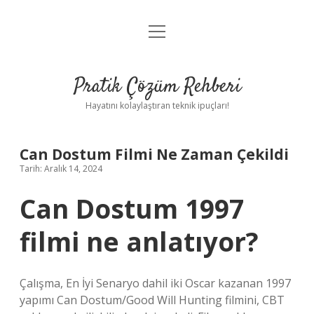
menüyü
Anasayfa
aç
Gizlilik Politikası
Pratik Çözüm Rehberi
Yasal Uyarı
Hayatını kolaylaştıran teknik ipuçları!
Hakkımızda
Can Dostum Filmi Ne Zaman Çekildi
Tarih: Aralık 14, 2024
Can Dostum 1997
filmi ne anlatıyor?
Çalışma, En İyi Senaryo dahil iki Oscar kazanan 1997
yapımı Can Dostum/Good Will Hunting filmini, CBT