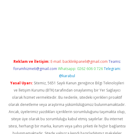
exper güncel
Reklam ve İletişim:
E-mail:
backlinkpaneli@gmail.com
Teams:
forumhizmeti@gmail.com
Whatsapp: 0262 606 0 726
Telegram:
@karabul
Yasal Uyarı:
Sitemiz, 5651 Sayılı Kanun gereğince Bilgi Teknolojileri
ve İletişim Kurumu (BTK) tarafından onaylanmış bir Yer Sağlayıcı
olarak hizmet vermektedir. Bu nedenle, sitedeki içerikleri proaktif
olarak denetleme veya araştırma yükümlülüğümüz bulunmamaktadır.
Ancak, üyelerimiz yazdıkları içeriklerin sorumluluğunu taşımakta olup,
siteye üye olarak bu sorumluluğu kabul etmiş sayılırlar. Bu internet
sitesi, herhangi bir marka, kurum veya şahıs şirketi ile hiçbir bağlantısı
bulunmamaktadır. Sitede yalnızca kendi hazırladığımız makaleler