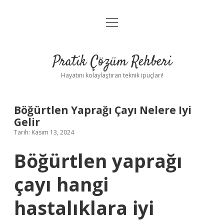
menüyü
Anasayfa
aç
Gizlilik Politikası
Pratik Çözüm Rehberi
Yasal Uyarı
Hayatını kolaylaştıran teknik ipuçları!
Hakkımızda
Böğürtlen Yaprağı Çayı Nelere Iyi
Gelir
Tarih: Kasım 13, 2024
Böğürtlen yaprağı
çayı hangi
hastalıklara iyi