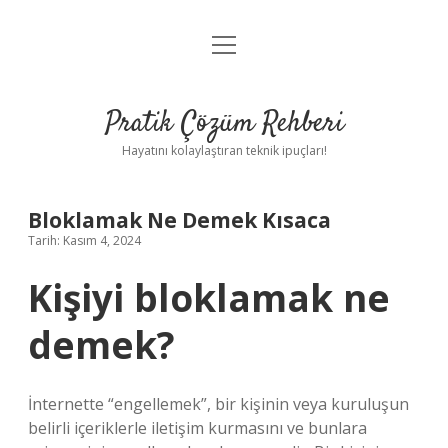
menüyü
Anasayfa
aç
Gizlilik Politikası
Pratik Çözüm Rehberi
Yasal Uyarı
Hayatını kolaylaştıran teknik ipuçları!
Hakkımızda
Bloklamak Ne Demek Kısaca
Tarih: Kasım 4, 2024
Kişiyi bloklamak ne
demek?
İnternette “engellemek”, bir kişinin veya kuruluşun
belirli içeriklerle iletişim kurmasını ve bunlara