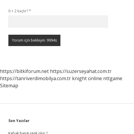
6 + 2 kaçtır?
*
https://bitkiforum.net
https://suzerseyahat.com.tr
https://tanriverdimobilya.com.tr
knight online
nttgame
Sitemap
Sidebar
Son Yazılar
Kabak hangi renk olur ?