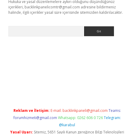
Hukuka ve yasal düzenlemelere aykırı olduğunu düşündüğünüz
içerikleri,
backlinkpanelicomtr@gmail.com
adresine bildirmeniz
halinde, ilgili içerikler yasal süre içerisinde sitemizden kaldırılacaktır.
Arama
texper güncel
Reklam ve İletişim:
E-mail:
backlinkpaneli@gmail.com
Teams:
forumhizmeti@gmail.com
Whatsapp: 0262 606 0 726
Telegram:
@karabul
Yasal Uyarı:
Sitemiz, 5651 Sayılı Kanun gereğince Bilgi Teknolojileri