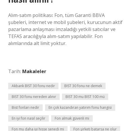
Alım-satım politikası: Fon, tüm Garanti BBVA
şubeleri, internet ve mobil şubeleri, kurucunun aktif
pazarlama anlaşması imzaladığı yetkili satıcılar ve
TEFAS aracılığıyla alım-satım yapılabilir. Fon
alımlarında alt limit yoktur.
Tarih:
Makaleler
Akbank BIST 30 fonu nedir
BIST 30 fonu ne demek
BIST 30 fonu nereden alınır
BIST 30 mu BIST 100 mü
Bist fonları nedir
En çok kazandıran yatırım fonu hangisi
En iyi fon nasıl seçilir
Fon almak güvenli mi
Fon mu daha iyi hisse senedi mi
Fon şirketi batarsa ne olur