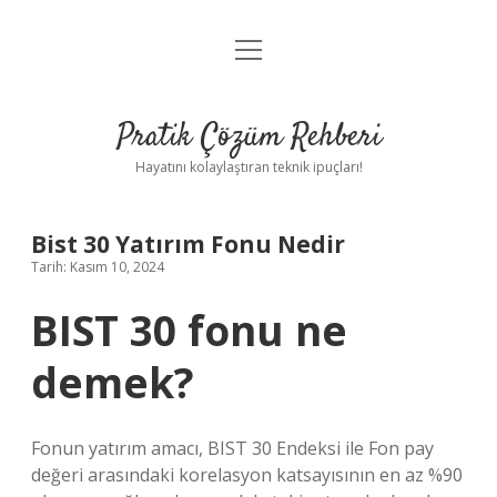
menüyü
Anasayfa
aç
Gizlilik Politikası
Pratik Çözüm Rehberi
Yasal Uyarı
Hayatını kolaylaştıran teknik ipuçları!
Hakkımızda
Bist 30 Yatırım Fonu Nedir
Tarih: Kasım 10, 2024
BIST 30 fonu ne
demek?
Fonun yatırım amacı, BIST 30 Endeksi ile Fon pay
değeri arasındaki korelasyon katsayısının en az %90