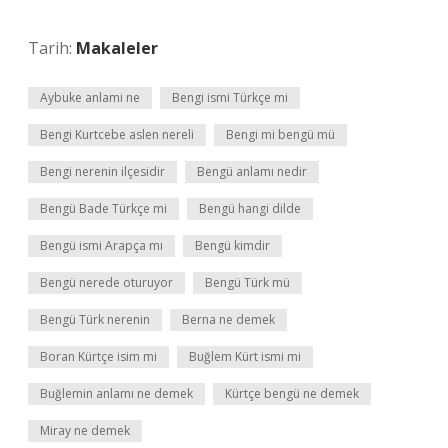
Tarih:
Makaleler
Aybuke anlami ne
Bengi ismi Türkçe mi
Bengi Kurtcebe aslen nereli
Bengi mi bengü mü
Bengi nerenin ilçesidir
Bengü anlamı nedir
Bengü Bade Türkçe mi
Bengü hangi dilde
Bengü ismi Arapça mı
Bengü kimdir
Bengü nerede oturuyor
Bengü Türk mü
Bengü Türk nerenin
Berna ne demek
Boran Kürtçe isim mi
Buğlem Kürt ismi mi
Buğlemin anlamı ne demek
Kürtçe bengü ne demek
Miray ne demek