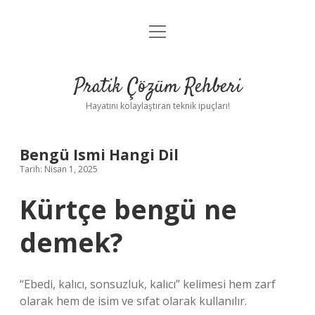
menüyü
Anasayfa
aç
Gizlilik Politikası
Pratik Çözüm Rehberi
Yasal Uyarı
Hayatını kolaylaştıran teknik ipuçları!
Hakkımızda
Bengü Ismi Hangi Dil
Tarih: Nisan 1, 2025
Kürtçe bengü ne
demek?
“Ebedi, kalıcı, sonsuzluk, kalıcı” kelimesi hem zarf
olarak hem de isim ve sıfat olarak kullanılır.