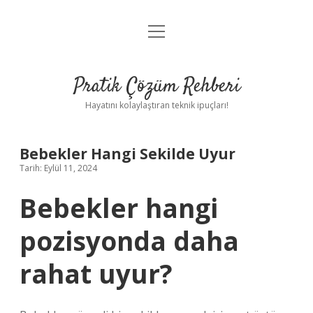
menüyü
Anasayfa
aç
Gizlilik Politikası
Pratik Çözüm Rehberi
Yasal Uyarı
Hayatını kolaylaştıran teknik ipuçları!
Hakkımızda
Bebekler Hangi Sekilde Uyur
Tarih: Eylül 11, 2024
Bebekler hangi
pozisyonda daha
rahat uyur?