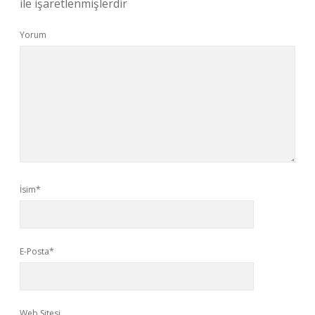
ile işaretlenmişlerdir
Yorum
İsim*
E-Posta*
Web Sitesi