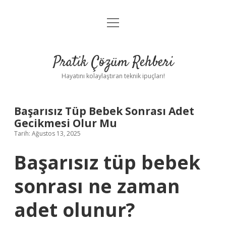
menüyü
Anasayfa
aç
Gizlilik Politikası
Pratik Çözüm Rehberi
Yasal Uyarı
Hayatını kolaylaştıran teknik ipuçları!
Hakkımızda
Başarısız Tüp Bebek Sonrası Adet
Gecikmesi Olur Mu
Tarih: Ağustos 13, 2025
Başarısız tüp bebek
sonrası ne zaman
adet olunur?