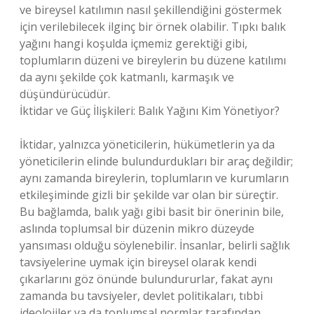
ve bireysel katılımın nasıl şekillendiğini göstermek
için verilebilecek ilginç bir örnek olabilir. Tıpkı balık
yağını hangi koşulda içmemiz gerektiği gibi,
toplumların düzeni ve bireylerin bu düzene katılımı
da aynı şekilde çok katmanlı, karmaşık ve
düşündürücüdür.
İktidar ve Güç İlişkileri: Balık Yağını Kim Yönetiyor?
İktidar, yalnızca yöneticilerin, hükümetlerin ya da
yöneticilerin elinde bulundurdukları bir araç değildir;
aynı zamanda bireylerin, toplumların ve kurumların
etkileşiminde gizli bir şekilde var olan bir süreçtir.
Bu bağlamda, balık yağı gibi basit bir önerinin bile,
aslında toplumsal bir düzenin mikro düzeyde
yansıması olduğu söylenebilir. İnsanlar, belirli sağlık
tavsiyelerine uymak için bireysel olarak kendi
çıkarlarını göz önünde bulundururlar, fakat aynı
zamanda bu tavsiyeler, devlet politikaları, tıbbi
ideolojiler ya da toplumsal normlar tarafından