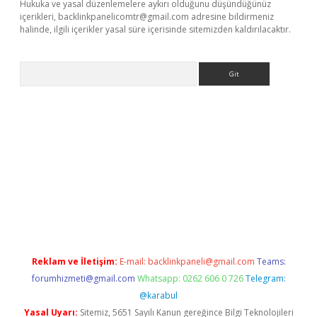
Hukuka ve yasal düzenlemelere aykırı olduğunu düşündüğünüz
içerikleri,
backlinkpanelicomtr@gmail.com
adresine bildirmeniz
halinde, ilgili içerikler yasal süre içerisinde sitemizden kaldırılacaktır.
Arama
etexper güncel
Reklam ve İletişim:
E-mail:
backlinkpaneli@gmail.com
Teams:
forumhizmeti@gmail.com
Whatsapp: 0262 606 0 726
Telegram:
@karabul
Yasal Uyarı:
Sitemiz, 5651 Sayılı Kanun gereğince Bilgi Teknolojileri