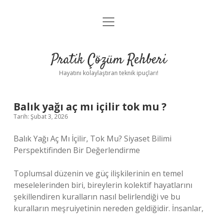
menüyü
Anasayfa
aç
Gizlilik Politikası
Pratik Çözüm Rehberi
Yasal Uyarı
Hayatını kolaylaştıran teknik ipuçları!
Hakkımızda
Balık yağı aç mı içilir tok mu ?
Tarih: Şubat 3, 2026
Balık Yağı Aç Mı İçilir, Tok Mu? Siyaset Bilimi
Perspektifinden Bir Değerlendirme
Toplumsal düzenin ve güç ilişkilerinin en temel
meselelerinden biri, bireylerin kolektif hayatlarını
şekillendiren kuralların nasıl belirlendiği ve bu
kuralların meşruiyetinin nereden geldiğidir. İnsanlar,