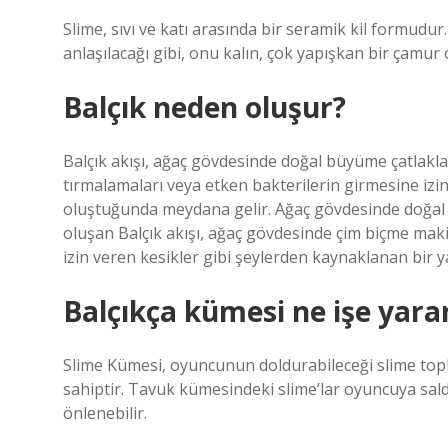
Slime, sıvı ve katı arasında bir seramik kil formudur.
anlaşılacağı gibi, onu kalın, çok yapışkan bir çamur o
Balçık neden oluşur?
Balçık akışı, ağaç gövdesinde doğal büyüme çatlaklar
tırmalamaları veya etken bakterilerin girmesine izi
oluştuğunda meydana gelir. Ağaç gövdesinde doğal b
oluşan Balçık akışı, ağaç gövdesinde çim biçme maki
izin veren kesikler gibi şeylerden kaynaklanan bir 
Balçıkça kümesi ne işe yara
Slime Kümesi, oyuncunun doldurabileceği slime topla
sahiptir. Tavuk kümesindeki slime’lar oyuncuya saldır
önlenebilir.