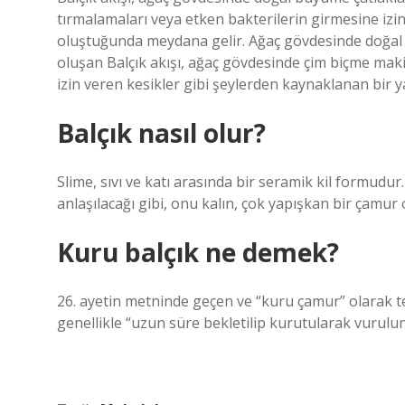
tırmalamaları veya etken bakterilerin girmesine izi
oluştuğunda meydana gelir. Ağaç gövdesinde doğal b
oluşan Balçık akışı, ağaç gövdesinde çim biçme maki
izin veren kesikler gibi şeylerden kaynaklanan bir 
Balçık nasıl olur?
Slime, sıvı ve katı arasında bir seramik kil formudur.
anlaşılacağı gibi, onu kalın, çok yapışkan bir çamur o
Kuru balçık ne demek?
26. ayetin metninde geçen ve “kuru çamur” olarak ter
genellikle “uzun süre bekletilip kurutularak vurulu