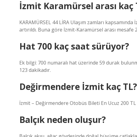
İzmit Karamürsel arası kaç 
KARAMÜRSEL 44 LİRA Ulaşım zamları kapsamında İzmit
artırıldı. Buna göre İzmit-Karamürsel arası mesafe 28
Hat 700 kaç saat sürüyor?
Ek bilgi: 700 numaralı hat üzerinde 59 durak bulun
123 dakikadır.
Değirmendere İzmit kaç TL?
İzmit – Değirmendere Otobüs Bileti En Ucuz 200 TL 
Balçık neden oluşur?
Balçık akışı, ağaç gövdesinde doğal büyüme çatlaklar