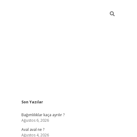
Sidebar
Son Yazılar
betexper güncel
Bağımlılıklar kaça ayrılır ?
Ağustos 6, 2026
Aval aval ne ?
Ağustos 4, 2026