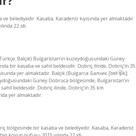
ır?
 ve belediyedir. Kasaba, Karadeniz kıyısında yer almaktadır.
ında 22 idi.
c, Türkçe: Balçık) Bulgaristan’ın kuzeydoğusundaki Güney
da bir kasaba ve sahil beldesidir. Dobriç ilinde, Dobriç’in 35
a yer almaktadır. Balçık (Bulgarca: Балчик [bɐɫˈt͡ʃik];
uzeydoğusundaki Güney Dobruca bölgesinde, Bulgaristan’ın
sahil beldesidir. Dobriç ilinde, Dobriç’in 35 km
a yer almaktadır.
briç bölgesinde bir kasaba ve belediyedir. Kasaba, Karadeniz
ahip köyün nüfusu 2015 yılında 22 idi.