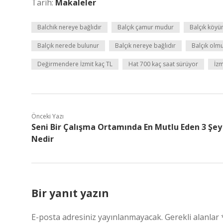
Tarih:
Makaleler
Balchik nereye bağlıdır
Balçık çamur mudur
Balçık köyü
Balçık nerede bulunur
Balçık nereye bağlıdır
Balçık olm
Değirmendere İzmit kaç TL
Hat 700 kaç saat sürüyor
İzm
Önceki Yazı
Seni Bir Çalışma Ortamında En Mutlu Eden 3 Şey
Nedir
Bir yanıt yazın
E-posta adresiniz yayınlanmayacak.
Gerekli alanlar