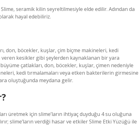
 Slime, seramik kilin seyreltilmesiyle elde edilir. Adından da
larak hayal edebiliriz.
ı, don, böcekler, kuşlar, çim biçme makineleri, kedi
n veren kesikler gibi şeylerden kaynaklanan bir yara
üyüme çatlakları, don, böcekler, kuşlar, çimen nedeniyle
neleri, kedi tırmalamaları veya etken bakterilerin girmesine
yara oluştuğunda meydana gelir.
r?
rı üretmek için slime’ların ihtiyaç duyduğu 4 su oluğuna
ır; slime’ların verdiği hasar ve etkiler Slime Etki Yüzüğü ile