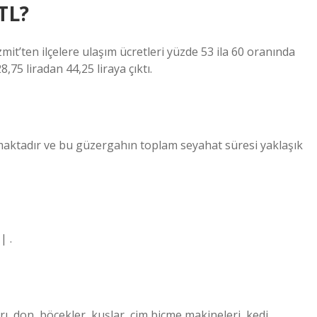
TL?
’ten ilçelere ulaşım ücretleri yüzde 53 ila 60 oranında
,75 liradan 44,25 liraya çıktı.
maktadır ve bu güzergahın toplam seyahat süresi yaklaşık
| .
ı, don, böcekler, kuşlar, çim biçme makineleri, kedi