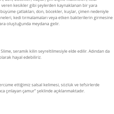
n veren kesikler gibi şeylerden kaynaklanan bir yara
üyüme çatlakları, don, böcekler, kuşlar, çimen nedeniyle
neleri, kedi tırmalamaları veya etken bakterilerin girmesine
yara oluştuğunda meydana gelir.
 Slime, seramik kilin seyreltilmesiyle elde edilir. Adından da
larak hayal edebiliriz.
cüme ettiğimiz salsal kelimesi, sözlük ve tefsirlerde
nca çınlayan çamur” şeklinde açıklanmaktadır.