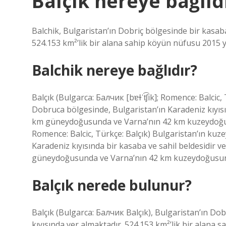
Balçık nereye bağlıd
Balchik, Bulgaristan’ın Dobriç bölgesinde bir kasaba
524.153 km²’lik bir alana sahip köyün nüfusu 2015 yıl
Balchik nereye bağlıdır?
Balçık (Bulgarca: Балчик [bɐɫˈt͡ʃik]; Romence: Balci
Dobruca bölgesinde, Bulgaristan’ın Karadeniz kıyısın
km güneydoğusunda ve Varna’nın 42 km kuzeydoğusund
Romence: Balcic, Türkçe: Balçık) Bulgaristan’ın k
Karadeniz kıyısında bir kasaba ve sahil beldesidir ve 
güneydoğusunda ve Varna’nın 42 km kuzeydoğusund
Balçık nerede bulunur?
Balçık (Bulgarca: Балчик Balçık), Bulgaristan’ın Do
kıyısında yer almaktadır. 524.153 km²’lik bir alana s