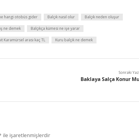
ne hangi otobüs gider
Balçık nasıl olur
Balçık neden oluşur
uş ne demek
Balçıkça kümesi ne işe yarar
it Karamürsel arası kaç TL
Kuru balçık ne demek
Sonraki Yaz
Baklaya Salça Konur M
*
ile işaretlenmişlerdir