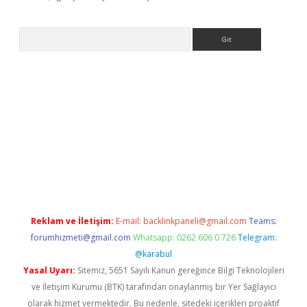
Arama
texper güncel
Reklam ve İletişim:
E-mail:
backlinkpaneli@gmail.com
Teams:
forumhizmeti@gmail.com
Whatsapp: 0262 606 0 726
Telegram:
@karabul
Yasal Uyarı:
Sitemiz, 5651 Sayılı Kanun gereğince Bilgi Teknolojileri
ve İletişim Kurumu (BTK) tarafından onaylanmış bir Yer Sağlayıcı
olarak hizmet vermektedir. Bu nedenle, sitedeki içerikleri proaktif