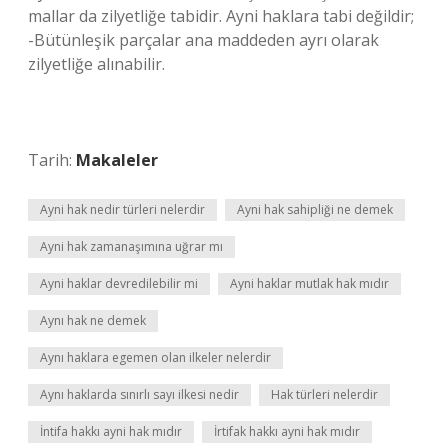
mallar da zilyetliğe tabidir. Ayni haklara tabi değildir;
-Bütünleşik parçalar ana maddeden ayrı olarak
zilyetliğe alınabilir.
Tarih:
Makaleler
Ayni hak nedir türleri nelerdir
Ayni hak sahipliği ne demek
Ayni hak zamanaşımına uğrar mı
Ayni haklar devredilebilir mi
Ayni haklar mutlak hak mıdır
Aynı hak ne demek
Aynı haklara egemen olan ilkeler nelerdir
Aynı haklarda sınırlı sayı ilkesi nedir
Hak türleri nelerdir
İntifa hakkı ayni hak mıdır
İrtifak hakkı ayni hak mıdır