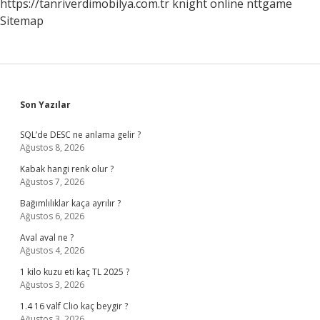
https://tanriverdimobilya.com.tr
knight online
nttgame
Sitemap
Sidebar
Son Yazılar
SQL’de DESC ne anlama gelir ?
Ağustos 8, 2026
Kabak hangi renk olur ?
Ağustos 7, 2026
Bağımlılıklar kaça ayrılır ?
Ağustos 6, 2026
Aval aval ne ?
Ağustos 4, 2026
1 kilo kuzu eti kaç TL 2025 ?
Ağustos 3, 2026
1.4 16 valf Clio kaç beygir ?
Ağustos 3, 2026