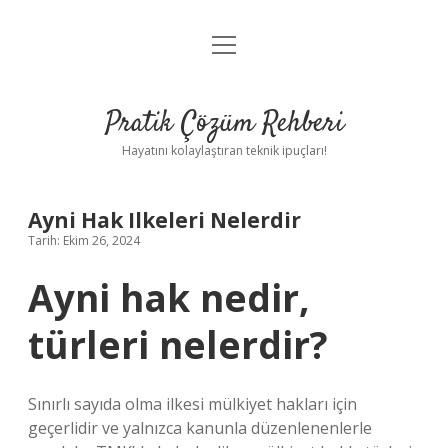
menüyü
Anasayfa
aç
Gizlilik Politikası
Pratik Çözüm Rehberi
Yasal Uyarı
Hayatını kolaylaştıran teknik ipuçları!
Hakkımızda
Ayni Hak Ilkeleri Nelerdir
Tarih: Ekim 26, 2024
Ayni hak nedir,
türleri nelerdir?
Sınırlı sayıda olma ilkesi mülkiyet hakları için
geçerlidir ve yalnızca kanunla düzenlenenlerle