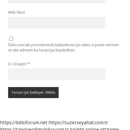
Web Sitesi
Daha sonraki yorumlarımda kullanılması için adım, e-posta adresim
ve site adresim bu tarayıcıya kaydedilsin.
6 + 2 kaçtır?
*
https://bitkiforum.net
https://suzerseyahat.com.tr
https://tanriverdimobilya.com.tr
knight online
nttgame