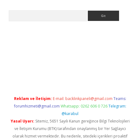
Arama
texper güncel
Reklam ve İletişim:
E-mail:
backlinkpaneli@gmail.com
Teams:
forumhizmeti@gmail.com
Whatsapp: 0262 606 0 726
Telegram:
@karabul
Yasal Uyarı:
Sitemiz, 5651 Sayılı Kanun gereğince Bilgi Teknolojileri
ve İletişim Kurumu (BTK) tarafından onaylanmış bir Yer Sağlayıcı
olarak hizmet vermektedir. Bu nedenle, sitedeki içerikleri proaktif