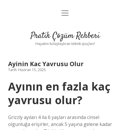
menüyü
Anasayfa
aç
Gizlilik Politikası
Pratik Çözüm Rehberi
Yasal Uyarı
Hayatını kolaylaştıran teknik ipuçları!
Hakkımızda
Ayinin Kac Yavrusu Olur
Tarih: Haziran 15, 2025
Ayının en fazla kaç
yavrusu olur?
Grizzly ayıları 4 ila 6 yaşları arasında cinsel
olgunluğa erişirler, ancak 5 yaşına gelene kadar