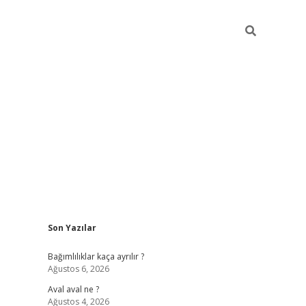
Sidebar
Son Yazılar
betexper güncel
Bağımlılıklar kaça ayrılır ?
Ağustos 6, 2026
Aval aval ne ?
Ağustos 4, 2026