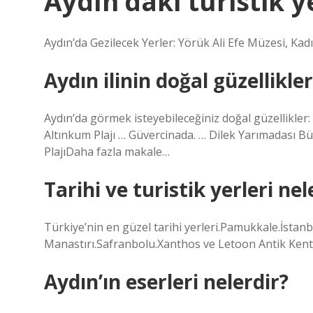
Aydın’daki turistik y
Aydın’da Gezilecek Yerler: Yörük Ali Efe Müzesi, Kad
Aydın ilinin doğal güzellikler
Aydın’da görmek isteyebileceğiniz doğal güzellikle
Altınkum Plajı … Güvercinada. … Dilek Yarımadası Bü
PlajıDaha fazla makale…
Tarihi ve turistik yerleri nel
Türkiye’nin en güzel tarihi yerleri.Pamukkale.İstan
Manastırı.Safranbolu.Xanthos ve Letoon Antik Ken
Aydın’ın eserleri nelerdir?