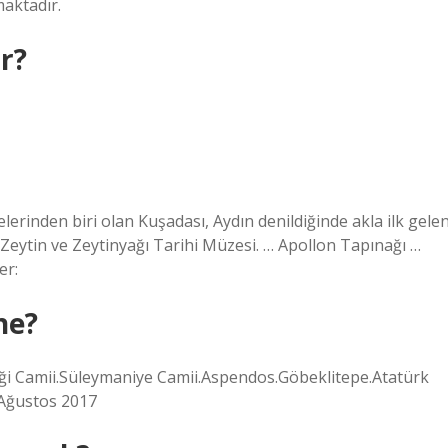
maktadır.
r?
elerinden biri olan Kuşadası, Aydın denildiğinde akla ilk gele
 Zeytin ve Zeytinyağı Tarihi Müzesi. … Apollon Tapınağı …
er:
ne?
riği Camii.Süleymaniye Camii.Aspendos.Göbeklitepe.Atatürk
 Ağustos 2017