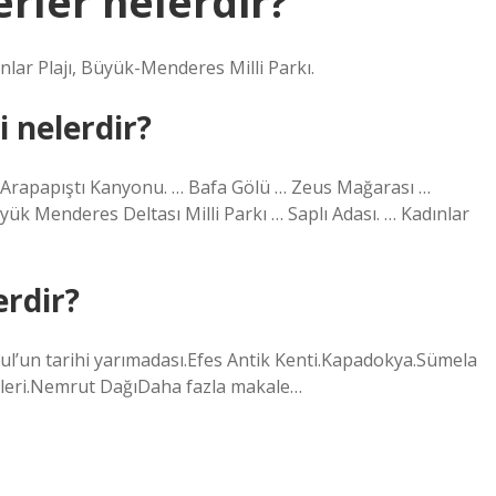
erler nelerdir?
ınlar Plajı, Büyük-Menderes Milli Parkı.
i nelerdir?
r: Arapapıştı Kanyonu. … Bafa Gölü … Zeus Mağarası …
yük Menderes Deltası Milli Parkı … Saplı Adası. … Kadınlar
erdir?
bul’un tarihi yarımadası.Efes Antik Kenti.Kapadokya.Sümela
tleri.Nemrut DağıDaha fazla makale…