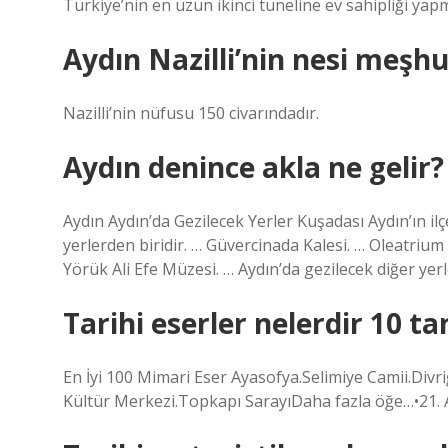
Türkiye’nin en uzun ikinci tüneline ev sahipliği yap
Aydın Nazilli’nin nesi meşhu
Nazilli’nin nüfusu 150 civarındadır.
Aydın denince akla ne gelir?
Aydın Aydın’da Gezilecek Yerler Kuşadası Aydın’ın ilç
yerlerden biridir. … Güvercinada Kalesi. … Oleatrium
Yörük Ali Efe Müzesi. … Aydın’da gezilecek diğer yerl
Tarihi eserler nelerdir 10 ta
En İyi 100 Mimari Eser Ayasofya.Selimiye Camii.Div
Kültür Merkezi.Topkapı SarayıDaha fazla öğe…•21.