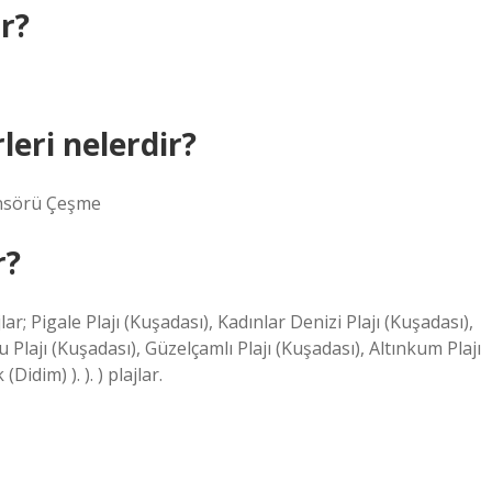
r?
rleri nelerdir?
sansörü Çeşme
r?
jlar; Pigale Plajı (Kuşadası), Kadınlar Denizi Plajı (Kuşadası),
Plajı (Kuşadası), Güzelçamlı Plajı (Kuşadası), Altınkum Plajı
idim) ). ). ) plajlar.