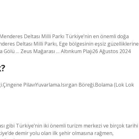
Menderes Deltası Milli Parkı Türkiye’nin en önemli doğa
eres Deltası Milli Parkı, Ege bölgesinin eşsiz güzelliklerine
fa Gölü … Zeus Mağarası … Altınkum Plajı26 Ağustos 2024
k?
ği.Çingene PilavıYuvarlama.Isırgan Böreği.Bolama (Lok Lok
sı gibi Türkiye’nin iki önemli turizm merkezi ve birçok tarihi
rkiye’de demir yolu olan ilk şehir olmasına rağmen,