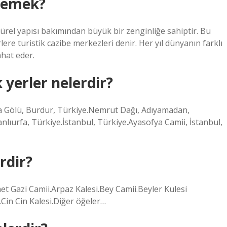
 demek?
türel yapısı bakımından büyük bir zenginliğe sahiptir. Bu
lere turistik cazibe merkezleri denir. Her yıl dünyanın farklı
ahat eder.
 yerler nelerdir?
da Gölü, Burdur, Türkiye.Nemrut Dağı, Adıyamadan,
nlıurfa, Türkiye.İstanbul, Türkiye.Ayasofya Camii, İstanbul,
rdir?
t Gazi Camii.Arpaz Kalesi.Bey Camii.Beyler Kulesi
Cin Cin Kalesi.Diğer öğeler…