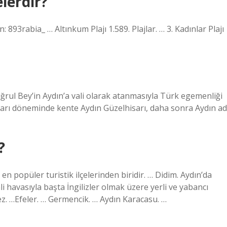
elerdir?
n: 893rabia_ … Altınkum Plajı 1.589. Plajlar. … 3. Kadınlar Plajı
tuğrul Bey’in Aydın’a vali olarak atanmasıyla Türk egemenliği
lları döneminde kente Aydın Güzelhisarı, daha sonra Aydın ad
?
en popüler turistik ilçelerinden biridir. … Didim. Aydın’da
i havasıyla başta İngilizler olmak üzere yerli ve yabancı
ez. …Efeler. … Germencik. … Aydın Karacasu. …