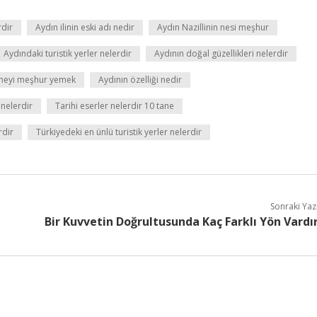
rdir
Aydın ilinin eski adı nedir
Aydın Nazillinin nesi meşhur
Aydındaki turistik yerler nelerdir
Aydının doğal güzellikleri nelerdir
 neyi meşhur yemek
Aydının özelliği nedir
i nelerdir
Tarihi eserler nelerdir 10 tane
rdir
Türkiyedeki en ünlü turistik yerler nelerdir
Sonraki Yaz
Bir Kuvvetin Doğrultusunda Kaç Farklı Yön Vardı