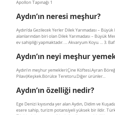
Apollon Tapınağı 1
Aydın’ın neresi meşhur?
Aydın’da Gezilecek Yerler Dilek Yarımadası – Büyük 
alanlarından biri olan Dilek Yarımadası – Büyük Mend
ev sahipliği yapmaktadır. … Akvaryum Koyu. … 3. Ba
Aydın’ın neyi meşhur yeme
Aydın’ın meşhur yemekleri:Çine Köftesi.Ayran Böre
Pilavı)Keşkek.Börülce Teretoru.Diğer ürünler…
Aydın’ın özelliği nedir?
Ege Denizi kıyısında yer alan Aydın, Didim ve Kuşada
esere sahip, turizm potansiyeli yüksek bir ildir. Tü