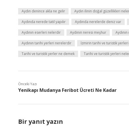
Aydın denince akla ne gelir
Aydın ilinin doğal güzellikleri nele
Aydında nerede tatil yapılır
Aydında nerelerde deniz var
Aydının eserleri nelerdir
Aydının neresi meşhur
Aydının
Aydının tarihi yerleri nerelerdir
İzmirin tarihi ve turistik yerler
Tarihi ve turistik yerler ne demek
Tarihi ve turistik yerleri nele
Önceki Yazı
Yenikapı Mudanya Feribot Ücreti Ne Kadar
Bir yanıt yazın