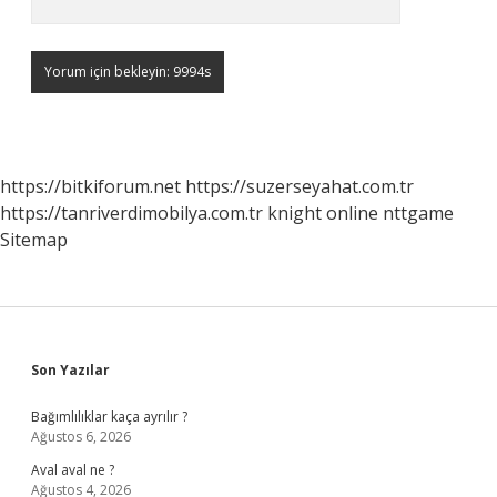
https://bitkiforum.net
https://suzerseyahat.com.tr
https://tanriverdimobilya.com.tr
knight online
nttgame
Sitemap
Sidebar
Son Yazılar
Bağımlılıklar kaça ayrılır ?
Ağustos 6, 2026
Aval aval ne ?
Ağustos 4, 2026