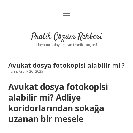
menüyü
Anasayfa
aç
Gizlilik Politikası
Pratik Çözüm Rehberi
Yasal Uyarı
Hayatını kolaylaştıran teknik ipuçları!
Hakkımızda
Avukat dosya fotokopisi alabilir mi ?
Tarih: Aralık 26, 2025
Avukat dosya fotokopisi
alabilir mi? Adliye
koridorlarından sokağa
uzanan bir mesele