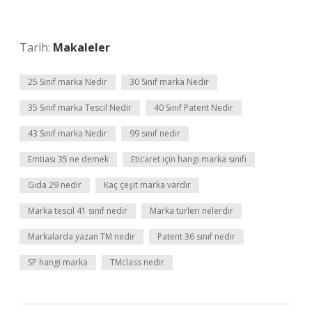
Tarih:
Makaleler
25 Sınıf marka Nedir
30 Sınıf marka Nedir
35 Sınıf marka Tescil Nedir
40 Sınıf Patent Nedir
43 Sınıf marka Nedir
99 sınıf nedir
Emtiası 35 ne demek
Eticaret için hangi marka sınıfı
Gıda 29 nedir
Kaç çeşit marka vardır
Marka tescil 41 sınıf nedir
Marka turleri nelerdir
Markalarda yazan TM nedir
Patent 36 sınıf nedir
SP hangi marka
TMclass nedir