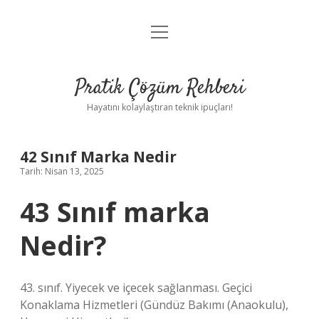
menüyü
Anasayfa
aç
Gizlilik Politikası
Pratik Çözüm Rehberi
Yasal Uyarı
Hayatını kolaylaştıran teknik ipuçları!
Hakkımızda
42 Sınıf Marka Nedir
Tarih: Nisan 13, 2025
43 Sınıf marka
Nedir?
43. sınıf. Yiyecek ve içecek sağlanması. Geçici
Konaklama Hizmetleri (Gündüz Bakımı (Anaokulu),