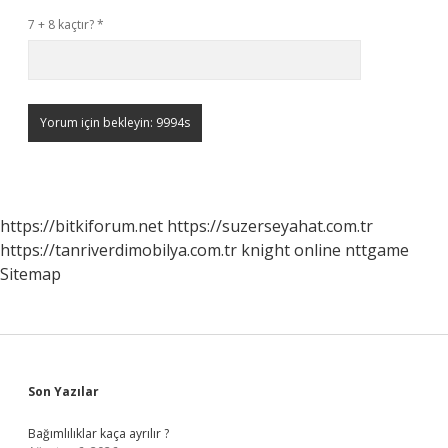
7 + 8 kaçtır?
*
https://bitkiforum.net
https://suzerseyahat.com.tr
https://tanriverdimobilya.com.tr
knight online
nttgame
Sitemap
Sidebar
Son Yazılar
Bağımlılıklar kaça ayrılır ?