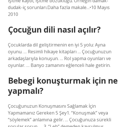
işitme kaybı, işitme bozukluğu. Örneğin damak-
dudak-iç sorunları.Daha fazla makale…•10 Mayıs
2010
Çocuğun dili nasıl açılır?
Çocuklarda dil geliştirmenin en iyi 5 yolu: Ayna
oyunu. … Resimli hikaye kitapları … Çocuğunuzun
arkadaşlarıyla konuşun. … Rol yapma oyunları ve
oyunlar. … Banyo zamanını eğlenceli hale getirin.
Bebegi konuşturmak için ne
yapmalı?
Çocuğunuzun Konuşmasını Sağlamak İçin
Yapmamanız Gereken 5 Şey1. “Konuşmak” veya
“söylemek” anlamına gelir. … Çocuğunuza sürekli
sorular sorun. … 3. “Leb” demeden kavrulmuş