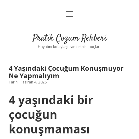
menüyü
Anasayfa
aç
Gizlilik Politikası
Pratik Çözüm Rehberi
Yasal Uyarı
Hayatını kolaylaştıran teknik ipuçları!
Hakkımızda
4 Yaşındaki Çocuğum Konuşmuyor
Ne Yapmalıyım
Tarih: Haziran 4, 2025
4 yaşındaki bir
çocuğun
konuşmaması