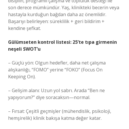
disiplin, programlı çalışma ve topluluk desteği ile
son derece mümkündür. Yaş, klinikteki becerin veya
hastayla kurduğun bağdan daha az önemlidir.
Başarıyı belirleyen: süreklilik + geri bildirim +
kendine şefkat.
Gülümseten kontrol listesi: 25’te tıpa girmenin
neşeli SWOT’u
– Güçlü yön: Olgun hedefler, daha net çalışma
alışkanlığı, “FOMO” yerine “FOKO” (Focus On
Keeping On).
– Gelişim alanı: Uzun yol sabrı. Arada “Ben ne
yapıyorum?” diye soracaksın—normal.
– Fırsat: Çeşitli geçmişler (mühendislik, psikoloji,
hemşirelik) klinik bakışa katma değer katar.