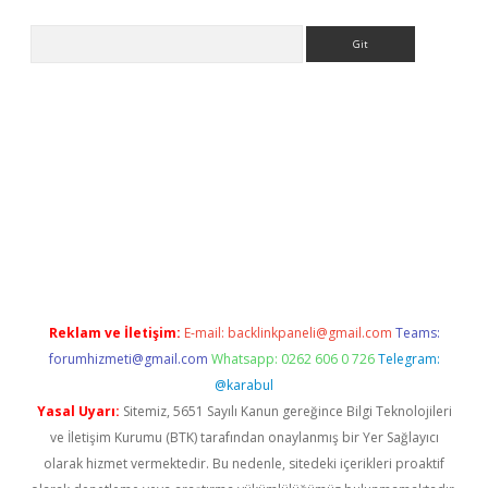
Arama
texper güncel
Reklam ve İletişim:
E-mail:
backlinkpaneli@gmail.com
Teams:
forumhizmeti@gmail.com
Whatsapp: 0262 606 0 726
Telegram:
@karabul
Yasal Uyarı:
Sitemiz, 5651 Sayılı Kanun gereğince Bilgi Teknolojileri
ve İletişim Kurumu (BTK) tarafından onaylanmış bir Yer Sağlayıcı
olarak hizmet vermektedir. Bu nedenle, sitedeki içerikleri proaktif