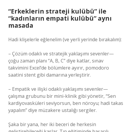
“Erkeklerin strateji kulübü” ile
“kadınların empati kulübü” aynı
masada
Hadi klişelerle eğlenelim (ve yerli yerinde bırakalım):
– Çözüm odaklı ve stratejik yaklaşımı sevenler—
çoğu zaman planı “A, B, C” diye katlar, sınav
takvimini Excel’de bölümlere ayırır, pomodoro
saatini stent gibi damarına yerleştirir.
– Empatik ve ilişki odaklı yaklaşımı sevenler—
çalışma grubunu bir mini-klinik gibi yönetir, “Sen
kardiyovasküleri seviyorsun, ben nöroyu; hadi takas
yapalım” diye müzakere ustalığı sergiler.
Şaka bir yana, her iki beceri de herkesin
geliştirebileceği kaslar. Tıp eğitiminde başarılı