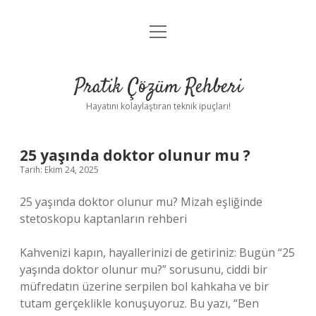
menüyü
Anasayfa
aç
Gizlilik Politikası
Pratik Çözüm Rehberi
Yasal Uyarı
Hayatını kolaylaştıran teknik ipuçları!
Hakkımızda
25 yaşında doktor olunur mu ?
Tarih: Ekim 24, 2025
25 yaşında doktor olunur mu? Mizah eşliğinde
stetoskopu kaptanların rehberi
Kahvenizi kapın, hayallerinizi de getiriniz: Bugün “25
yaşında doktor olunur mu?” sorusunu, ciddi bir
müfredatın üzerine serpilen bol kahkaha ve bir
tutam gerçeklikle konuşuyoruz. Bu yazı, “Ben