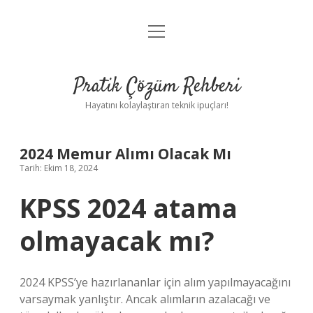
menüyü
Anasayfa
aç
Gizlilik Politikası
Pratik Çözüm Rehberi
Yasal Uyarı
Hayatını kolaylaştıran teknik ipuçları!
Hakkımızda
2024 Memur Alımı Olacak Mı
Tarih: Ekim 18, 2024
KPSS 2024 atama
olmayacak mı?
2024 KPSS’ye hazırlananlar için alım yapılmayacağını
varsaymak yanlıştır. Ancak alımların azalacağı ve