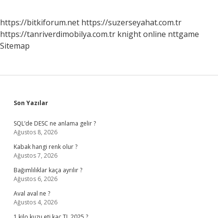
https://bitkiforum.net
https://suzerseyahat.com.tr
https://tanriverdimobilya.com.tr
knight online
nttgame
Sitemap
Sidebar
Son Yazılar
SQL’de DESC ne anlama gelir ?
Ağustos 8, 2026
Kabak hangi renk olur ?
Ağustos 7, 2026
Bağımlılıklar kaça ayrılır ?
Ağustos 6, 2026
Aval aval ne ?
Ağustos 4, 2026
1 kilo kuzu eti kaç TL 2025 ?