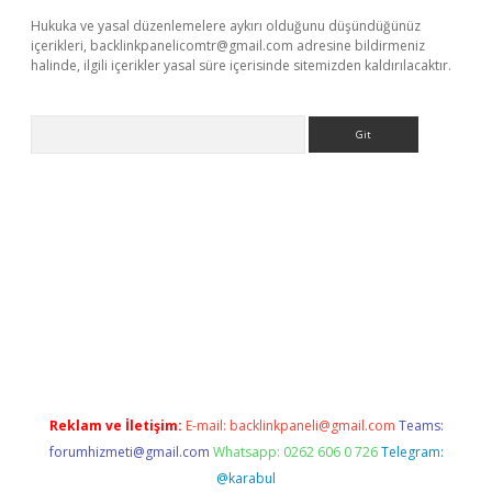
Hukuka ve yasal düzenlemelere aykırı olduğunu düşündüğünüz
içerikleri,
backlinkpanelicomtr@gmail.com
adresine bildirmeniz
halinde, ilgili içerikler yasal süre içerisinde sitemizden kaldırılacaktır.
Arama
exper güncel
Reklam ve İletişim:
E-mail:
backlinkpaneli@gmail.com
Teams:
forumhizmeti@gmail.com
Whatsapp: 0262 606 0 726
Telegram:
@karabul