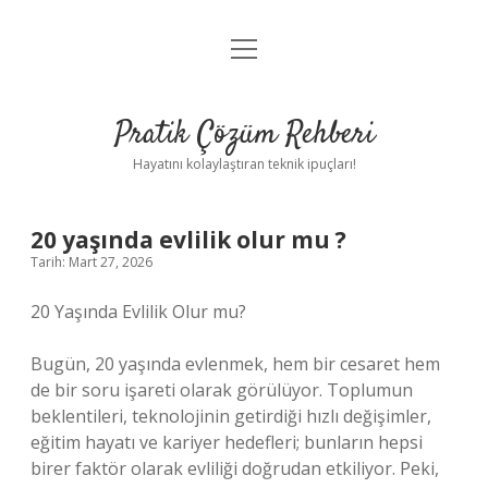
menüyü
Anasayfa
aç
Gizlilik Politikası
Pratik Çözüm Rehberi
Yasal Uyarı
Hayatını kolaylaştıran teknik ipuçları!
Hakkımızda
20 yaşında evlilik olur mu ?
Tarih: Mart 27, 2026
20 Yaşında Evlilik Olur mu?
Bugün, 20 yaşında evlenmek, hem bir cesaret hem
de bir soru işareti olarak görülüyor. Toplumun
beklentileri, teknolojinin getirdiği hızlı değişimler,
eğitim hayatı ve kariyer hedefleri; bunların hepsi
birer faktör olarak evliliği doğrudan etkiliyor. Peki,