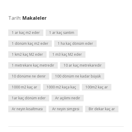
Tarih:
Makaleler
1 ar kaç m2 eder
1 ar kaç santim
1 dönüm kaç m2 eder
1 ha kaç dönüm eder
1 km2 kaç M2 eder
1 m3 kaç M2 eder
1 metrekare kaç metredir
10 ar kaç metrekaredir
10 dönüme ne denir
100 dönüm ne kadar büyük
1000 m2 kaç ar
1000 m2 kaça kaç
100m2 kaç ar
1ar kaç dönüm eder
Ar açılımı nedir
Ar neyin kısaltması
Ar neyin simgesi
Bir dekar kaç ar