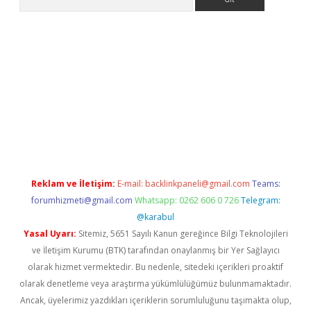
per güncel
Reklam ve İletişim:
E-mail:
backlinkpaneli@gmail.com
Teams:
forumhizmeti@gmail.com
Whatsapp: 0262 606 0 726
Telegram:
@karabul
Yasal Uyarı:
Sitemiz, 5651 Sayılı Kanun gereğince Bilgi Teknolojileri
ve İletişim Kurumu (BTK) tarafından onaylanmış bir Yer Sağlayıcı
olarak hizmet vermektedir. Bu nedenle, sitedeki içerikleri proaktif
olarak denetleme veya araştırma yükümlülüğümüz bulunmamaktadır.
Ancak, üyelerimiz yazdıkları içeriklerin sorumluluğunu taşımakta olup,