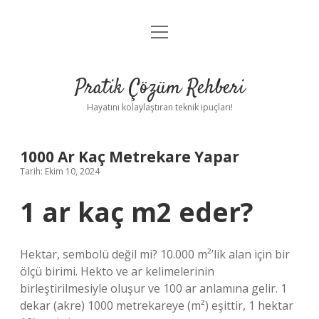
menüyü
Anasayfa
aç
Gizlilik Politikası
Pratik Çözüm Rehberi
Yasal Uyarı
Hayatını kolaylaştıran teknik ipuçları!
Hakkımızda
1000 Ar Kaç Metrekare Yapar
Tarih: Ekim 10, 2024
1 ar kaç m2 eder?
Hektar, sembolü değil mi? 10.000 m²’lik alan için bir
ölçü birimi. Hekto ve ar kelimelerinin
birleştirilmesiyle oluşur ve 100 ar anlamına gelir. 1
dekar (akre) 1000 metrekareye (m²) eşittir, 1 hektar