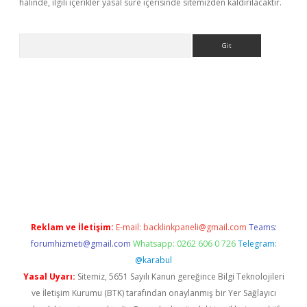
halinde, ilgili içerikler yasal süre içerisinde sitemizden kaldırılacaktır.
Arama
r güncel
Reklam ve İletişim:
E-mail:
backlinkpaneli@gmail.com
Teams:
forumhizmeti@gmail.com
Whatsapp: 0262 606 0 726
Telegram:
@karabul
Yasal Uyarı:
Sitemiz, 5651 Sayılı Kanun gereğince Bilgi Teknolojileri
ve İletişim Kurumu (BTK) tarafından onaylanmış bir Yer Sağlayıcı