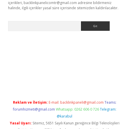
içerikleri,
backlinkpanelicomtr@gmail.com
adresine bildirmeniz
halinde, ilgili içerikler yasal süre içerisinde sitemizden kaldırılacaktır.
Arama
r güncel
Reklam ve İletişim:
E-mail:
backlinkpaneli@gmail.com
Teams:
forumhizmeti@gmail.com
Whatsapp: 0262 606 0 726
Telegram:
@karabul
Yasal Uyarı:
Sitemiz, 5651 Sayılı Kanun gereğince Bilgi Teknolojileri