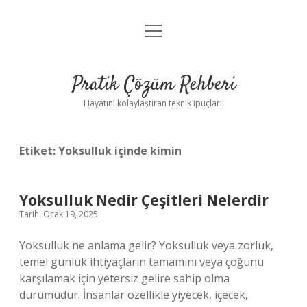
menüyü
Anasayfa
aç
Gizlilik Politikası
Pratik Çözüm Rehberi
Yasal Uyarı
Hayatını kolaylaştıran teknik ipuçları!
Hakkımızda
Etiket:
Yoksulluk içinde kimin
Yoksulluk Nedir Çeşitleri Nelerdir
Tarih: Ocak 19, 2025
Yoksulluk ne anlama gelir? Yoksulluk veya zorluk,
temel günlük ihtiyaçların tamamını veya çoğunu
karşılamak için yetersiz gelire sahip olma
durumudur. İnsanlar özellikle yiyecek, içecek,