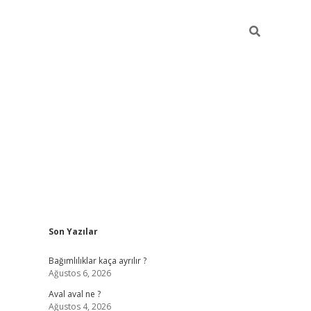
Sidebar
Son Yazılar
betexper güncel
Bağımlılıklar kaça ayrılır ?
Ağustos 6, 2026
Aval aval ne ?
Ağustos 4, 2026