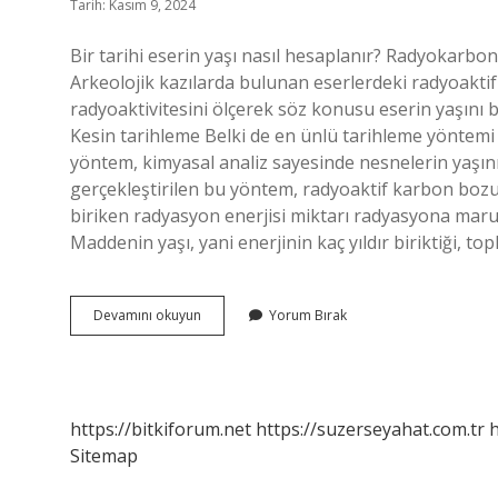
Tarih: Kasım 9, 2024
Bir tarihi eserin yaşı nasıl hesaplanır? Radyokarbon
Arkeolojik kazılarda bulunan eserlerdeki radyoakt
radyoaktivitesini ölçerek söz konusu eserin yaşını b
Kesin tarihleme Belki de en ünlü tarihleme yöntemi 
yöntem, kimyasal analiz sayesinde nesnelerin yaşını
gerçekleştirilen bu yöntem, radyoaktif karbon boz
biriken radyasyon enerjisi miktarı radyasyona maruz
Maddenin yaşı, yani enerjinin kaç yıldır biriktiği, to
Tarihi
Devamını okuyun
Yorum Bırak
Kalıntıların
Yaş
Tespiti
Nasıl
Yapılır
https://bitkiforum.net
https://suzerseyahat.com.tr
h
Sitemap