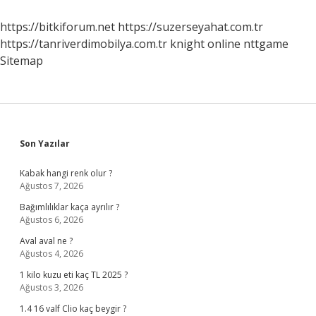
Mı
https://bitkiforum.net
https://suzerseyahat.com.tr
https://tanriverdimobilya.com.tr
knight online
nttgame
Sitemap
Sidebar
Son Yazılar
Kabak hangi renk olur ?
Ağustos 7, 2026
Bağımlılıklar kaça ayrılır ?
Ağustos 6, 2026
Aval aval ne ?
Ağustos 4, 2026
1 kilo kuzu eti kaç TL 2025 ?
Ağustos 3, 2026
1.4 16 valf Clio kaç beygir ?