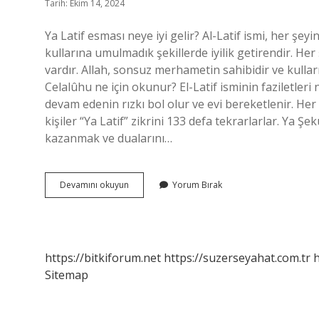
Tarih: Ekim 14, 2024
Ya Latif esması neye iyi gelir? Al-Latif ismi, her şeyin
kullarına umulmadık şekillerde iyilik getirendir. Her şe
vardır. Allah, sonsuz merhametin sahibidir ve kulla
Celalûhu ne için okunur? El-Latif isminin faziletleri
devam edenin rızkı bol olur ve evi bereketlenir. Her
kişiler “Ya Latif” zikrini 133 defa tekrarlarlar. Ya Ş
kazanmak ve dualarını…
Ya
Devamını okuyun
Yorum Bırak
Latif
Hangi
Organa
Iyi
Gelir
https://bitkiforum.net
https://suzerseyahat.com.tr
h
Sitemap