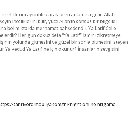
 inceliklerini ayrıntılı olarak bilen anlamına gelir. Allah,
yin inceliklerini bilir, yüce Allah’ın sonsuz bir bilgeliği
rına bol miktarda merhamet bahşedendir. Ya Latif Celle
 nelerdir? Her gün dokuz defa “Ya Latif” ismini zikretmeye
 işinin yolunda gitmesini ve güzel bir sonla bitmesini isteyen
ekur Ya Vedud Ya Latif ne için okunur? İnsanların sevgisini
ttps://tanriverdimobilya.com.tr
knight online
nttgame