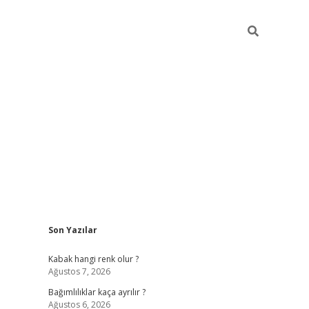
Sidebar
Son Yazılar
betexper güncel
Kabak hangi renk olur ?
Ağustos 7, 2026
Bağımlılıklar kaça ayrılır ?
Ağustos 6, 2026