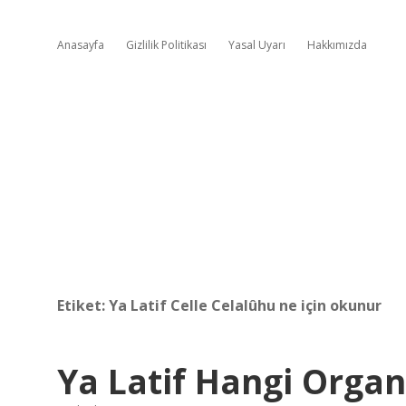
Anasayfa
Gizlilik Politikası
Yasal Uyarı
Hakkımızda
Etiket:
Ya Latif Celle Celalûhu ne için okunur
Ya Latif Hangi Organa