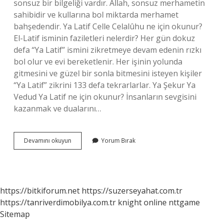
sonsuz bir bilgeliği vardır. Allah, sonsuz merhametin
sahibidir ve kullarına bol miktarda merhamet
bahşedendir. Ya Latif Celle Celalûhu ne için okunur?
El-Latif isminin faziletleri nelerdir? Her gün dokuz
defa “Ya Latif” ismini zikretmeye devam edenin rızkı
bol olur ve evi bereketlenir. Her işinin yolunda
gitmesini ve güzel bir sonla bitmesini isteyen kişiler
“Ya Latif” zikrini 133 defa tekrarlarlar. Ya Şekur Ya
Vedud Ya Latif ne için okunur? İnsanların sevgisini
kazanmak ve dualarını…
Ya
Devamını okuyun
Yorum Bırak
Latif
Hangi
Organa
Iyi
Gelir
https://bitkiforum.net
https://suzerseyahat.com.tr
https://tanriverdimobilya.com.tr
knight online
nttgame
Sitemap