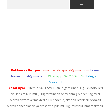
Arama
r güncel
Reklam ve İletişim:
E-mail:
backlinkpaneli@gmail.com
Teams:
forumhizmeti@gmail.com
Whatsapp: 0262 606 0 726
Telegram:
@karabul
Yasal Uyarı:
Sitemiz, 5651 Sayılı Kanun gereğince Bilgi Teknolojileri
ve İletişim Kurumu (BTK) tarafından onaylanmış bir Yer Sağlayıcı
olarak hizmet vermektedir. Bu nedenle, sitedeki içerikleri proaktif
olarak denetleme veya araştırma yükümlülüğümüz bulunmamaktadır.