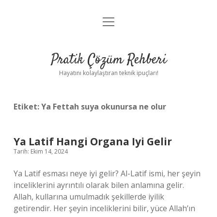
menüyü
Anasayfa
aç
Gizlilik Politikası
Pratik Çözüm Rehberi
Yasal Uyarı
Hayatını kolaylaştıran teknik ipuçları!
Hakkımızda
Etiket:
Ya Fettah suya okunursa ne olur
Ya Latif Hangi Organa Iyi Gelir
Tarih: Ekim 14, 2024
Ya Latif esması neye iyi gelir? Al-Latif ismi, her şeyin
inceliklerini ayrıntılı olarak bilen anlamına gelir.
Allah, kullarına umulmadık şekillerde iyilik
getirendir. Her şeyin inceliklerini bilir, yüce Allah’ın