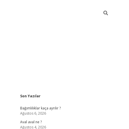
Sidebar
Son Yazılar
betexper güncel
Bağımlılıklar kaça ayrılır ?
Ağustos 6, 2026
Aval aval ne ?
Ağustos 4, 2026