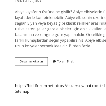
Tarih: Eylül 29, 2024
Abiye kıyafetin üstüne ne giyilir? Abiye elbiselerin üz
kıyafetlerle kombinlenebilir. Abiye elbisenin üzerine
sağlar. Siyah veya beyaz gibi klasik renkler arasından
tül ve saten şallar gece elbiseleri için en sık kullanı
tasarımına ve rengine göre yapılmalıdır. Öncelikle g
farklı kumaşlardan seçim yapabilirsiniz. Abiye elbise
uzun kolyeler seçmek idealdir. Birden fazla…
Abiye
Devamını okuyun
Yorum Bırak
Üstüne
Ne
Alınır
https://bitkiforum.net
https://suzerseyahat.com.tr
h
Sitemap