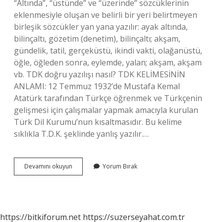
“Altında”, “üstünde” ve “üzerinde” sözcüklerinin
eklenmesiyle oluşan ve belirli bir yeri belirtmeyen
birleşik sözcükler yan yana yazılır: ayak altında,
bilinçaltı, gözetim (denetim), bilinçaltı; akşam,
gündelik, tatil, gerçeküstü, ikindi vakti, olağanüstü,
öğle, öğleden sonra, eylemde, yalan; akşam, akşam
vb. TDK doğru yazılışı nasıl? TDK KELİMESİNİN
ANLAMI: 12 Temmuz 1932’de Mustafa Kemal
Atatürk tarafından Türkçe öğrenmek ve Türkçenin
gelişmesi için çalışmalar yapmak amacıyla kurulan
Türk Dil Kurumu’nun kısaltmasıdır. Bu kelime
sıklıkla T.D.K. şeklinde yanlış yazılır.…
Alt
Devamını okuyun
Yorum Bırak
Dal
Nasıl
Yazılır
Tdk
https://bitkiforum.net
https://suzerseyahat.com.tr