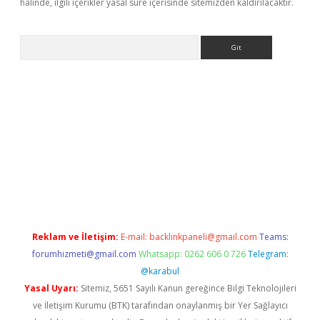
halinde, ilgili içerikler yasal süre içerisinde sitemizden kaldırılacaktır.
Arama
r güncel
Reklam ve İletişim:
E-mail:
backlinkpaneli@gmail.com
Teams:
forumhizmeti@gmail.com
Whatsapp: 0262 606 0 726
Telegram:
@karabul
Yasal Uyarı:
Sitemiz, 5651 Sayılı Kanun gereğince Bilgi Teknolojileri
ve İletişim Kurumu (BTK) tarafından onaylanmış bir Yer Sağlayıcı