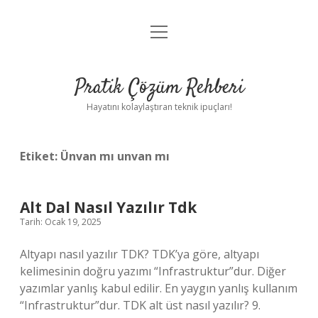
menüyü
Anasayfa
aç
Gizlilik Politikası
Pratik Çözüm Rehberi
Yasal Uyarı
Hayatını kolaylaştıran teknik ipuçları!
Hakkımızda
Etiket:
Ünvan mı unvan mı
Alt Dal Nasıl Yazılır Tdk
Tarih: Ocak 19, 2025
Altyapı nasıl yazılır TDK? TDK’ya göre, altyapı
kelimesinin doğru yazımı “Infrastruktur”dur. Diğer
yazımlar yanlış kabul edilir. En yaygın yanlış kullanım
“Infrastruktur”dur. TDK alt üst nasıl yazılır? 9.